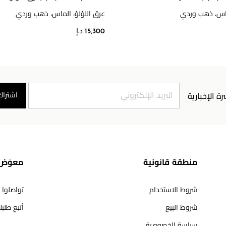
ماس، ذهب وردي
عرق اللؤلؤ، الماس، ذهب وردي
15,300 د.إ
اشتراك
رة الإخبارية
منطقة قانونية
معوَض 
شروط الاستخدام
تواصلوا 
شروط البيع
أتبع طلب
سياسة الخصوصية