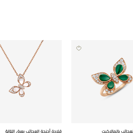
لعجائب بالمالاكيت
قلادة أجنحة العجائب بعرق اللؤلؤ