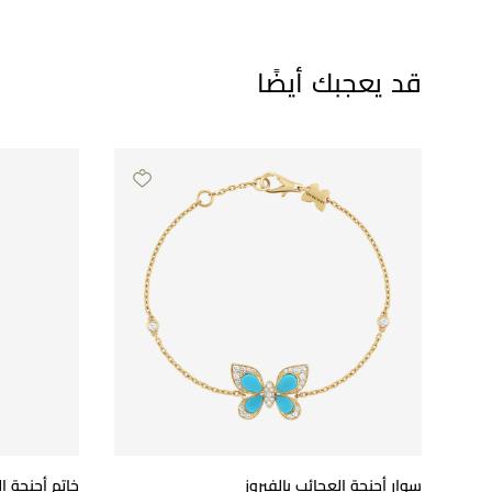
قد يعجبك أيضًا
سوار أجنحة العجائب بالفيروز
خاتم أجنحة ا