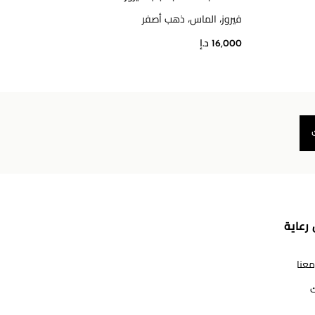
فيروز، الماس، ذهب أصفر
مالاك
16,000 د.إ
17,300 د
رعاية
معنا
ك