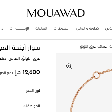
وّض
خطوبة و اعراس
المجوهرات
الساعات
الإكسسوارات
دا
ة العجائب بعرق اللؤلؤ
سوار أجنحة العج
عرق اللؤلؤ، الماس، ذه
12,600 د.إ
(مع الضري
لون الحجر
المواصفات