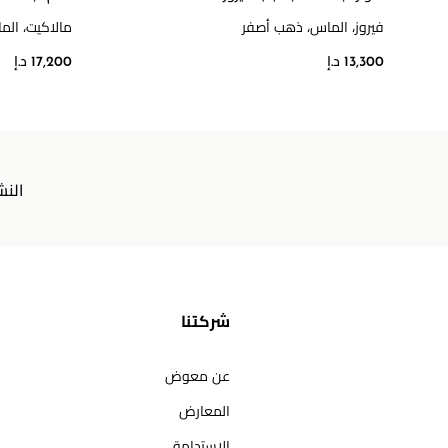
فيروز، الماس، ذهب أصفر
مالاكيت، ال
13,300 د.إ
17,200 د.إ
النش
شركتنا
عن معوض
المعارض
الاستدامة