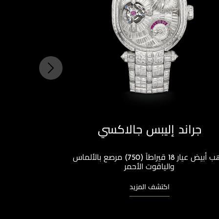
جراند إليبس جالاكسي
ذهب أبيض عيار 18 قيراطاً (750) مرصع بالألماس
والياقوت الأحمر
اكتشف المزيد