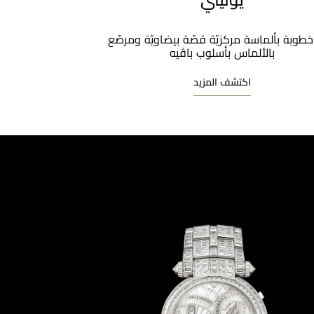
يونيتي
خطوبة بألماسة مركزيّة قصّة بيضاويّة ومرصّع
بالألماس بأسلوب باڤيه​
اكتشف المزيد