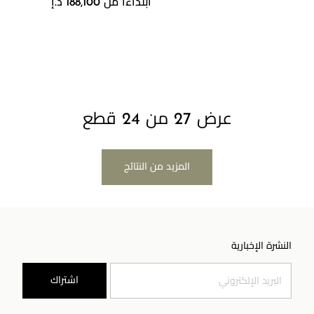
ابتداءاً من 188,100 د.إ
عرض 27 من 24 قطع
المزيد من النتائج
النشرة الإخبارية
اشتراك