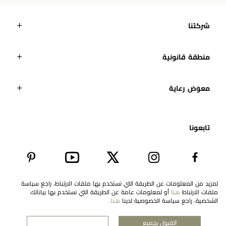
شركتنا
منطقة قانونية
معوَض رعاية
تابعونا​
لمزيد من المعلومات عن الطريقة التي نستخدم بها ملفات الارتباط، راجع سياسة
ملفات الارتباط
هنا
أو لمعلومات عامة عن الطريقة التي نستخدم بها بياناتك
EN
United Arab Emirates
الشخصية، راجع سياسة الخصوصية لدينا
هنا
.
القبول بجميع