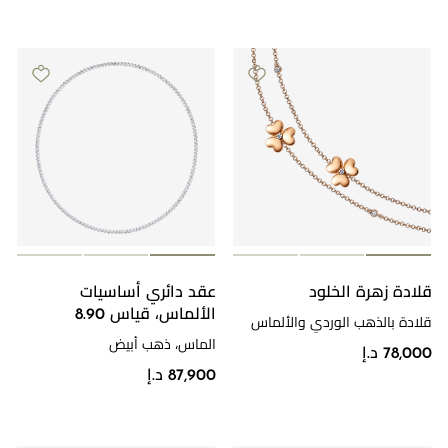
قلادة زهرة الخلود
عقد دائري أساسيات
الألماس، قياس 8.90
قلادة بالذهب الوردي والألماس
الماس، ذهب أبيض
78,000 د.إ
87,900 د.إ