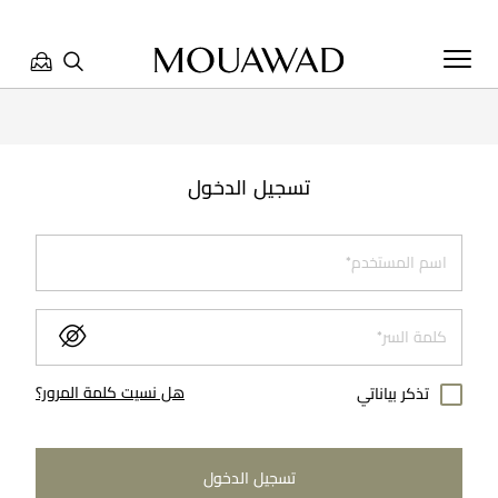
مرحبا بكم في معوّض. كيف يمكننا مساعدتك؟ الرجاء تحديد أحد
الخيارات أدناه.
تسجيل الدخول
تواصل معنا
تحدث معنا
هل نسيت كلمة المرور؟
تذكر بياناتي
العثور على متجر
تسجيل الدخول
حجز موعد