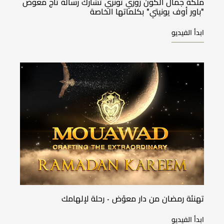
ملكة جمال الكون زوزي تونزي تشارك رسالة تاج معوّض
"باور أوف يونيتي" بكلماتها الخاصة
ابدأ الفيديو
تهنئة رمضان من دار معوّض - رحلة لإلهامك
ابدأ الفيديو