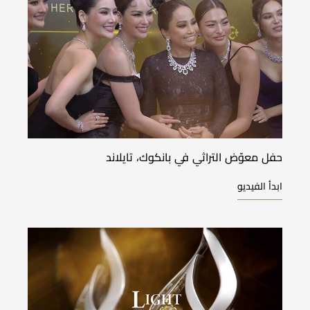
حفل معوّض التراثي في بانكوك، تايلاند
ابدأ الفيديو