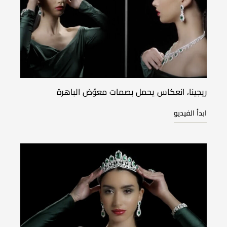
ريجينا، انعكاس يحمل بصمات معوّض الباهرة
ابدأ الفيديو