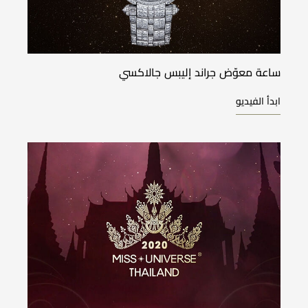
ساعة معوّض جراند إليبس جالاكسي
ابدأ الفيديو