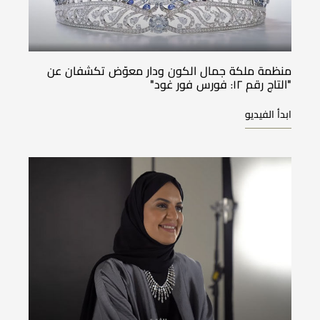
منظمة ملكة جمال الكون ودار معوّض تكشفان عن
"التاج رقم ١٢: فورس فور غود"
ابدأ الفيديو