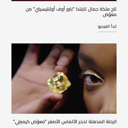
تاج ملكة جمال تايلندا ''باور أوف أوثنتيسيتي'' من
معوّض
ابدأ الفيديو
الرحلة المذهلة لحجر الألماس الأصفر ''معوّض كيمبرلي''