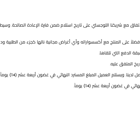
فاق مع شريكنا اللوجستي على تاريخ استلام ضمن فترة الإعادة الصالحة. وسيط
فضلاً على المنتج مع أكسسواراته وأي أغراض مجانية نالها كجزء من الطلبية ودل
ة الدفع التي تلقاها.
يخ المتفق عليه.
 المبلغ المسترد النهائي في غضون أربعة عشر (14) يوماً من اليوم الذي وصل فيه المنتج إلى البائع.
في غضون أربعة عشر (14) يوماً.