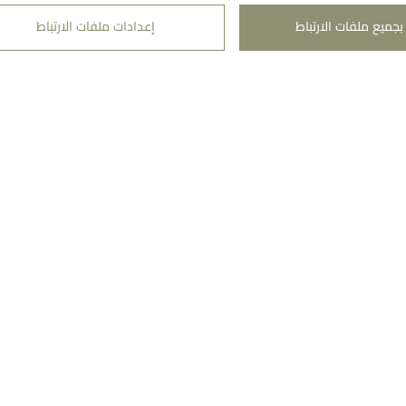
بجميع ملفات الارتباط
إعدادات ملفات الارتباط
منطقة قانونية
معوَض 
شروط الاستخدام
تواصلوا 
شروط البيع
أتبع طلب
سياسة الخصوصية
تابعونا​
سياسة ملفات الارتباط
سياسة الشحن
سياسة المرتجعات
s