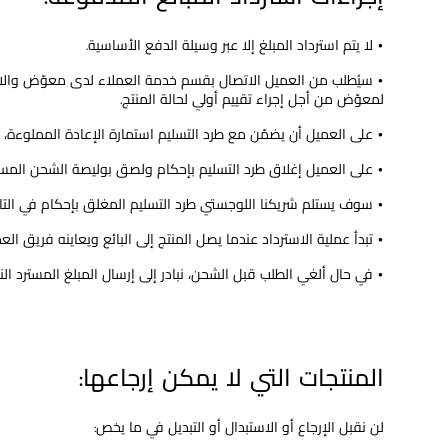
• لا يتم استرداد المبلغ إلا عبر وسيلة الدفع الأساسية.
• سيُطلب من العميل الاتصال بقسم خدمة العملاء لدى معوّض والات
لمعوّض من أجل إجراء تقييم أولي لحالة المنتج.
• على العميل أن يضمّن مع طرد التسليم استمارة الإعادة المملوءة، 
• على العميل إغلاق طرد التسليم بإحكام ولصق بوليصة الشحن المسبق
• سوف يستلم شريكنا اللوجستي طرد التسليم المغلق بإحكام في التار
• تبدأ عملية الاسترداد عندما يصل المنتج إلى البائع ويعاينه فريق العمل لدينا. ويستلم العميل
• في حال ألغي الطلب قبل الشحن، نبادر إلى إرسال المبلغ المسترد النهائي 
المنتجات التي لا يمكن إرجاعها:
لن نقبل الإرجاع أو الاستبدال أو التبديل في ما يخص: