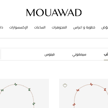
وّض
خطوبة و اعراس
المجوهرات
الساعات
الإكسسوارات
دا
ئب
سيمفوني
​فينوس​