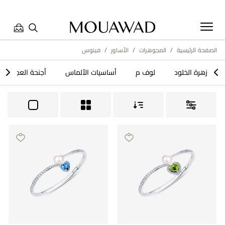
الصفحة الرئيسية
/
المجوهرات
/
الأساور
/
​فينوس​
مرحبا بكم في معوّض. كيف يمكننا مساعدتك؟ الرجاء تحديد أحد
>
<
زهرة الخلود​
لوف م
أساسيات الألماس
أجنحة العجائب
الخيارات أدناه.
تواصل معنا
تحدث معنا
العثور على متجر
حجز موعد