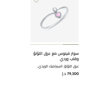
سوار فينوس مع عرق اللؤلؤ
وقلب وردي
عرق اللؤلؤ، السيراميك الوردي،
الماس، ذهب أبيض
79,300 د.إ