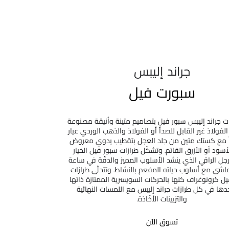
جراند إليبس
سبورت فيل
زات جراند إليبس سبور فيل بتصاميم متينة وأنيقة مصنوعة
لفولاذ غير القابل للصدأ أو الفولاذ والذهب الوردي عيار
اطاً مع كستك متين من جلد العجل بتقطيب يدوي معروض
لأسود أو الأزرق القاتم. وتشكّل طرازات سبور فيل الخيار
رجل الراقي الذي ينشد الأسلوب المميز والدقّة في ساعة
ماشى مع أسلوب حياته المفعم بالنشاط. وتتحلّى طرازات
 كرونوغراف كلها بالحركات السويسرية الممتازة ذاتها
دها في كل طرازات جراند إليبس مع اللمسات النهائية
والتزيينات الأخّاذة.
تسوق الآن