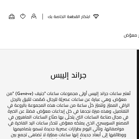
ابتكار القطعة الخاصة بك
ر معوّض
جراند إليبس
تُعتبر ساعات جراند إليبس أولى مجموعات ساعات ''جنيف (Genève) "من
معوّض، وهي عبارة عن ساعات عصريّة للرجال، صُمّمت لتليق بالرجل
الراقي المميّز. وتتميّز كلّ ساعة من ساعات هذه المجموعة بالروعة في
التفاصيل، وهذه ميزة نجدها في كل إبداعات معوّض، فضلاً عن الخبرة
في مجال صناعة الساعات التي يتحلّى بها صنّاع الساعات الماهرون في
المصنع السويسري الذي يملكه معوّض. تتحدّر ساعات اليد الفاخرة في
مواصفاتها، وتأتي اليوم بطرازات عصرية جديدة تسمو بتصاميمها
ووظائفها إلى أبعاد جديدة. إنها ساعات مميّزة لا تضاهى تجمع بين