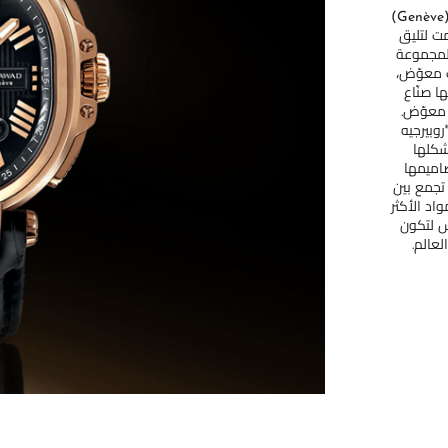
تُعتبر ساعات جراند إليبس أولى مجموعات ساعات ''جنيف'' (Genève)
ت لتليق
المجموعة
ت معوّض،
ا صنّاع
 معوّض.
وبيرجيه
تميّز بشكلها
صاميمها
 تجمع بين
اد الأكثر
بس لتكون
لعالم.