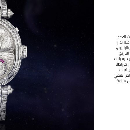
ة العدد
صة بدار
بارزين،
لتاريخ
120 ساعة. وتتوافر موديلات
''جراند إليبس جالاكسي'' بالذهب الأبيض أو الوردي عيار 18 قيراطاً،
ياقوت،
راً تلتقي
في ساعة