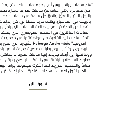
من معوّض، وهي عبارة عن ساعات عصريّة للرجال، صُمّم
بالرجل الراقي المميّز. وتتميّز كلّ ساعة من ساعات هذه 
بالروعة في التفاصيل، وهذه ميزة نجدها في كل إبداعا
فضلاً عن الخبرة في مجال صناعة الساعات التي يتحلّى به
الساعات الماهرون في المصنع السويسري الذي يملكه
تتحدّر ساعات اليد الفاخرة في مواصفاتها من مجموعة ''ر
أندروميد'' Robergé Andromèdeالشهيرة التي ت
البيضاوي، وتأتي اليوم بطرازات عصرية جديدة تسمو بت
ووظائفها إلى أبعاد جديدة. إنها ساعات مميّزة لا تضاهى
الخطوط البسيطة والراقية وبين الشكل الرياضي وأرقى المو
متانةً والتصميم الجريء. لقد ابتُكرت مجموعة جراند إلي
الخيار الأول لعملاء الساعات الفاخرة الأكثر إدراكاً في ا
تسوق الآن