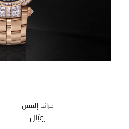
جراند إليبس
رويّال