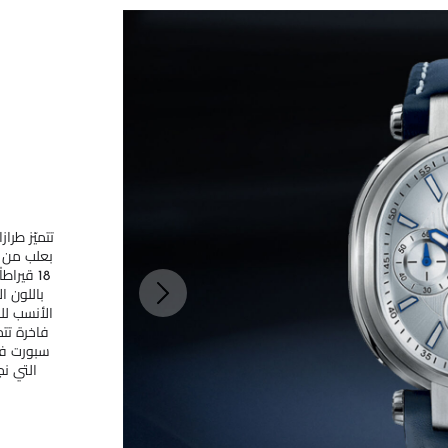
تتميّز طرا
بعلب من ا
18 قير
باللون ا
الأنسب لل
فاخرة تت
سبورت فيل
التي نج