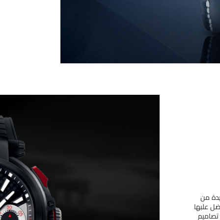
يدة من
ضل علبها
 تصاميم