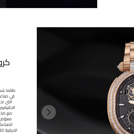
كرو
طالما شكّ
في صناعة 
التي تح
الحقيقيين
مع ضاغط
معوّض، 
الصناعة
الحرفية ال