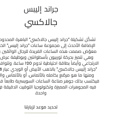
جراند إليبس
جالاكسي
تشكّل تشكيلة ''جراند إليبس جالاكسي'' الباهرة المحدود
الإضافة الأحدث إلى مجموعة ساعات ''جراند إليبس'' الخا
معوّض. صممت هذه الساعات الفريدة للرجال الواثقين وال
وهي تتميز بحركة توربيون بأسطوانتين وبوظيفة عرض ا
الارتجاعي وأيضاً بطاقة احتياطية تدوم 
ومنها ما هو مرصّع بكامله بالألماس، أو بالألماس وال
فيكتسب بذلك جوهر صناعة الساعات السويسرية طابعاً فاخ
فيه المجوهرات المميزة وتكنولوجيا التوقيت الدقيقة 
واحدة.
تحديد موعد لزيارتنا