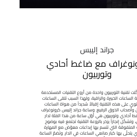
جراند إليبس
نوغراف مع ضاغط أحادي
وتوربيون
لت تقنية التوربيون واحدة من أروع التقنيات المستخدمة
الساعات الخبيرة والراقية، ولهذا السبب تلقى الساعات
توي على هذه التقنية إقبالاً شديداً من هواة الساعات
 وأصحاب الذوق الرفيع. وساعة جراند إليبس كرونوغراف
 أحادي وتوربيون هي أوّل ساعة من هذا الفئة لدار
وتشكّل إنجازاً يزخر بالروعة التقنية تجتمع فيه بوضوح
 المتفوقة التي تتسم بها إبداعات معوّض مع المهارة
تي يتحلّى بها كبار صانعي الساعات في الدار. وتضمّ الساعة