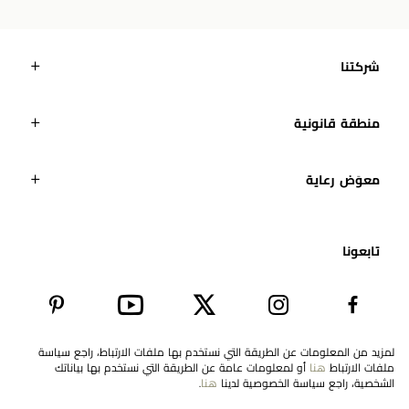
شركتنا
منطقة قانونية
معوَض رعاية
تابعونا​
لمزيد من المعلومات عن الطريقة التي نستخدم بها ملفات الارتباط، راجع سياسة
ملفات الارتباط
هنا
أو لمعلومات عامة عن الطريقة التي نستخدم بها بياناتك
EN
United Arab Emirates
الشخصية، راجع سياسة الخصوصية لدينا
هنا
.