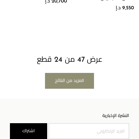
20,700 د.إ
9,550 د.إ
عرض 47 من 24 قطع
المزيد من النتائج
النشرة الإخبارية
اشتراك