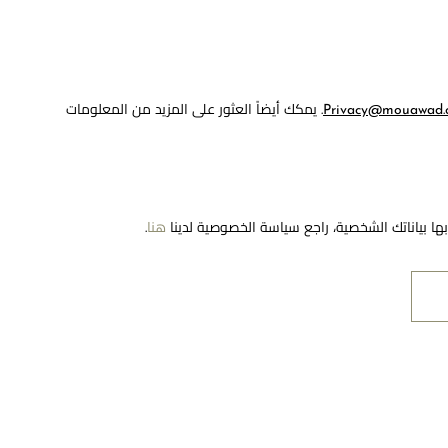
Privacy@mouawad.
. يمكك أيضاً العثور على المزيد من المعلومات
مرحبا بكم في معوّض. كيف يمكننا مساعدتك؟ الرجاء
تحديد أحد الخيارات أدناه.
تواصل معنا
ا بياناتك الشخصية، راجع سياسة الخصوصية لدينا
هنا
.
تحدث معنا
العثور على متجر
رعاية
حجز موعد
معنا