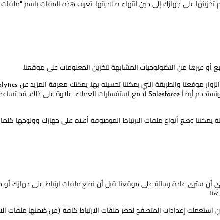
خزينها على جهازك إلى حين انتهاء صلاحيتها. تعرف هذه المفات باسم "ملفات ارت
تبع أو غيرها من التكنولوجيات المشابهة لتخزين المعلومات على موقعنا.
لنا بقياس حجم الجماهير وتحسينه وإنشائه من أجل حملاتنا الإعلانية. ونستخدم أيضاً Salesforce 
ولة يمكننا وضع أنواع ملفات الارتباط الموصوفة أعلاه على جهازك وولوجها كلما
ني أن سترى عادة رسالة على موقعنا قبل أن نضع ملفات ارتباط على جهازك أو 
نا.
ه إن استعملت إعدادات المتصفح لحظر ملفات الارتباط كافة (من ضمنها ملفات الا