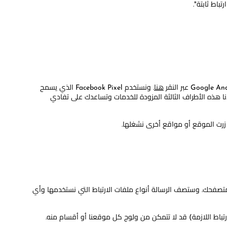
باط ثابتة".
هنا
. ونستخدم Facebook Pixel الذي يسمح
لجمع استفسارات العملاء. علاوة على ذلك، قد تساعدنا هذه الأطراف الثالثة المزودة للخدمات وتساعدك على تفادي
 زرت الموقع أو مواقع أخرى نشغلها.
متصفحك. وستصف الرسالة أنواع ملفات الارتباط التي نستخدمها وأي
رتباط اللازمة) قد لا تتمكن من ولوج كل موقعنا أو أقسام منه.