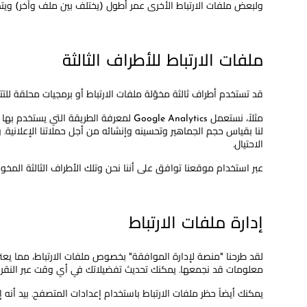
ولبعض ملفات الارتباط الأخرى عمر أطول (يختلف بين ملف وآخر) ويتم ت
ملفات الارتباط للأطراف الثالثة
قد تستخدم أطراف ثالثة مخوّلة ملفات الارتباط أو برمجيات محلقة للت
مثلاً، نستعمل Google Analytics لمعرفة الطريقة التي يستخدم بها الزوار موقعنا والطريقة التي يمكننا تحسينه بها. يمكنك معرفة المزيد عن Google Analytics عبر النقر
الاحتيال.
عبر استخدام موقعنا توافق على أننا نحن وتلك الأطراف الثالثة المخ
إدارة ملفات الارتباط
لقد طرحنا "منصة لإدارة الموافقة" بخصوص ملفات الارتباط، مما يع
معلومات قد نجمعها. يمكنك تحديث تفضيلاتك في أي وقت عبر النقر ه
يمكنك أيضاً حظر ملفات الارتباط باستخدام إعدادات المتصفح. بيد أن