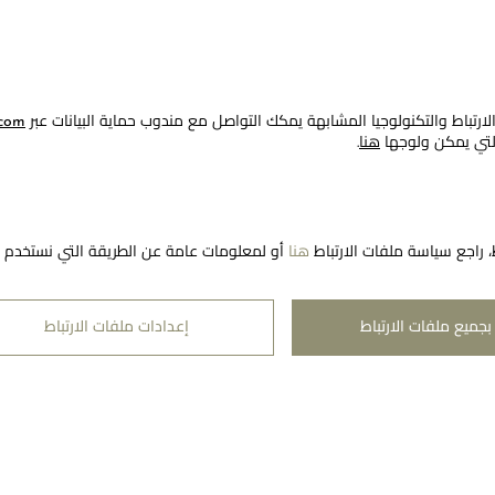
رتباط والتكنولوجيا المشابهة يمكك التواصل مع مندوب حماية البيانات عبر
com
التي يمكن ولوجها
هنا
.
، راجع سياسة ملفات الارتباط
هنا
أو لمعلومات عامة عن الطريقة التي نستخدم به
اشتراك
رة الإخبارية
بجميع ملفات الارتباط
إعدادات ملفات الارتباط
منطقة قانونية
معوَض 
شروط الاستخدام
تواصلوا 