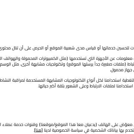
انات لتحسين خدماتها أو قياس مدى شعبية الموقع أو الحرص على أن تنال محتوى
 معلومات عن الأجهزة التي تستخدمها (مثل الكمبيوترات المحمولة والهواتف 
تباط (ملفات صغيرة جداً يرسلها الموقع) وتكنولجيات مشابهة أخرى، مثل الوسم 
 جهاز محمول.
تغطية استخدامنا لكل أنواع التكنولوجيات المشابهة المستخدمة لمراقبة النشاطا
تخدامنا لملفات الارتباط وعلى الشعور بثقة أكبر حيالها.
عوّض على الهاتف (يدعيان معا هذا الموقع/موقعنا) وقنوات خدمة عملاء الم
تخدم بها بياناتك الشخصية في سياسة الخصوصية لدينا [
هنا
].