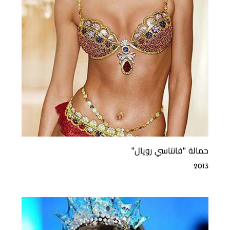
حمالة ''فانتاسي رويال''
2013