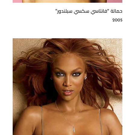
حمالة ''فانتاسي سكسي سبلندور''
2005