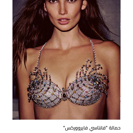
حمالة ''فانتاسي فايرووركس''