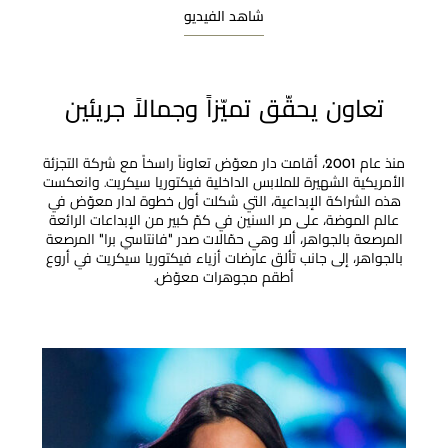
شاهد الفيديو
تعاون يحقّق تميّزاً وجمالاً جريئين
منذ عام 2001، أقامت دار معوّض تعاوناً راسخاً مع شركة التجزئة
الأمريكية الشهيرة للملابس الداخلية فيكتوريا سيكريت. وانعكست
هذه الشراكة الإبداعية، التي شكلت أول خطوة لدار معوّض في
عالم الموضة، على مر السنين في كمّ كبير من الإبداعات الرائعة
المرصعة بالجواهر، ألا وهي حمّالات صدر "فانتاسي برا" المرصعة
بالجواهر، إلى جانب تألق عارضات أزياء فيكتوريا سيكريت في أروع
أطقم مجوهرات معوّض.