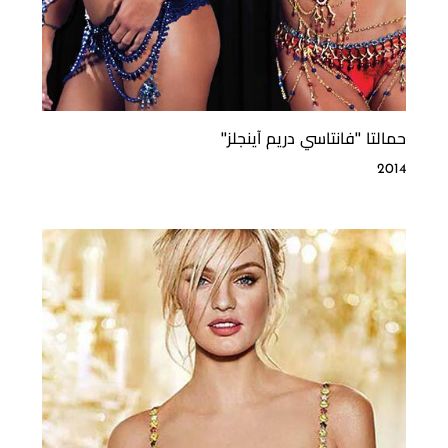
حمالتا ''فانتاسي دريم آينجلز''
2014