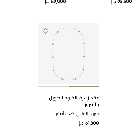
95,500 د.إ
89,200 د.إ
عقد زهرة الخلود الطويل
بالفيروز
فيروز، الماس، ذهب أصفر
61,800 د.إ