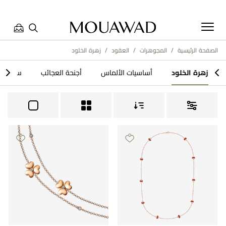
الصفحة الرئيسية
/
المجوهرات
/
العقود
/
زهرة الخلود​
مرحبا بكم في معوّض. كيف يمكننا مساعدتك؟ الرجاء تحديد أحد
>
<
زهرة الخلود​
أساسيات الألماس
أجنحة العجائب
سيمفون
الخيارات أدناه.
تواصل معنا
تحدث معنا
العثور على متجر
حجز موعد