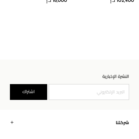
102,400 د.إ
18,000 د.إ
النشرة الإخبارية
اشتراك
شركتنا