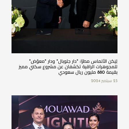
لِيَكن الألماس مطرًا: "دار جلوبال" ودار "معوّض"
للمجوهرات الراقية تكشفان عن مشروع سكني مميز
بقيمة 880 مليون ريال سعودي
23 سبتمبر 2024