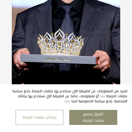
لمزيد من المعلومات عن الطريقة التي نستخدم بها ملفات الارتباط، راجع سياسة
معوّض يقدم تاج “نور المجد” لملكة جمال الكون تايلاند
ملفات الارتباط
هنا
أو لمعلومات عامة عن الطريقة التي نستخدم بها بياناتك
2023: تمكين الجمال والتغيير الإيجابي
الشخصية، راجع سياسة الخصوصية لدينا
هنا
.
٩ أغسطس ٢٠٢٣
القبول بجميع
إعدادات ملفات الارتباط
ملفات الارتباط