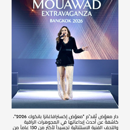
دار معوّض تُقدِّم "معوّض إكسترافاغانزا بانكوك 2026"،
كاشفةً عن أحدث إبداعاتها في المجوهرات الراقية
والتحف الفنية الاستثنائية تجسيداً لأكثر من 130 عاماً من