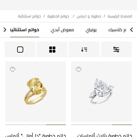
مراجعة طلبك
الصفحة الرئيسية
/
خطوبة و اعراس
/
​ خواتم الخطوبة
/
خواتم استثنائية
>
<
م كلاسيك​
يونيتي
معوض أبدي
خواتم استثنائية
خاتم خطوبة بثلاث ألماسات
خاتم خطوبة "ذا أونلي" ألماس