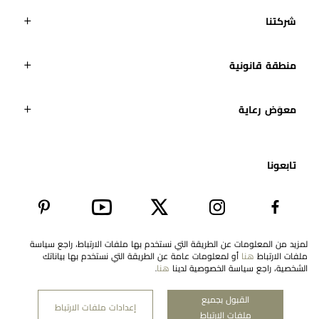
شركتنا
منطقة قانونية
معوَض رعاية
تابعونا​
لمزيد من المعلومات عن الطريقة التي نستخدم بها ملفات الارتباط، راجع سياسة
ملفات الارتباط
هنا
أو لمعلومات عامة عن الطريقة التي نستخدم بها بياناتك
EN
United Arab Emirates
الشخصية، راجع سياسة الخصوصية لدينا
هنا
.
القبول بجميع
إعدادات ملفات الارتباط
ملفات الارتباط