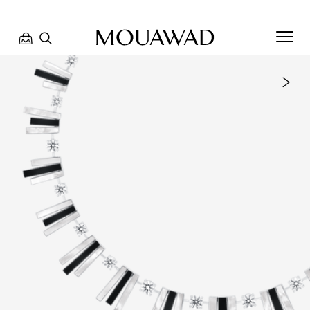
مرحبا بكم في معوّض. كيف يمكننا مساعدتك؟ الرجاء تحديد أحد
الخيارات أدناه.
تواصل معنا
تحدث معنا
العثور على متجر
حجز موعد