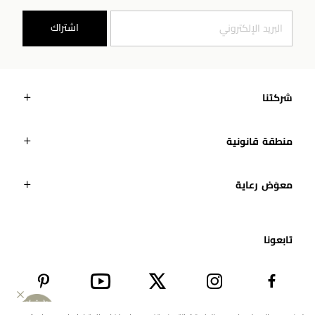
اشتراك
شركتنا
منطقة قانونية
معوَض رعاية
تابعونا​