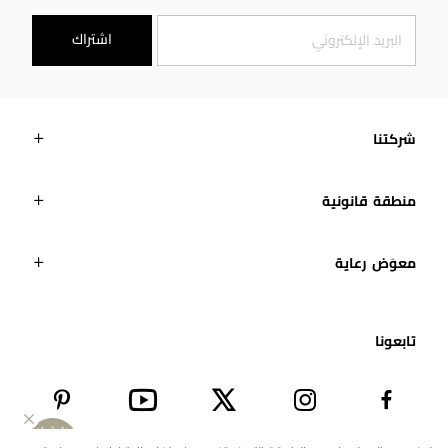
اشتراك
شركتنا
منطقة قانونية
معوَض رعاية
تابعونا​