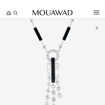
مرحبا بكم في معوّض. كيف يمكننا مساعدتك؟ الرجاء تحديد أحد
الخيارات أدناه.
تواصل معنا
تحدث معنا
العثور على متجر
حجز موعد