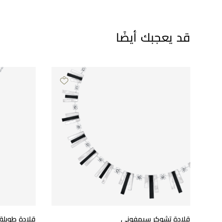
قد يعجبك أيضًا
قلادة تشوكر سيمفوني
قلادة طويلة