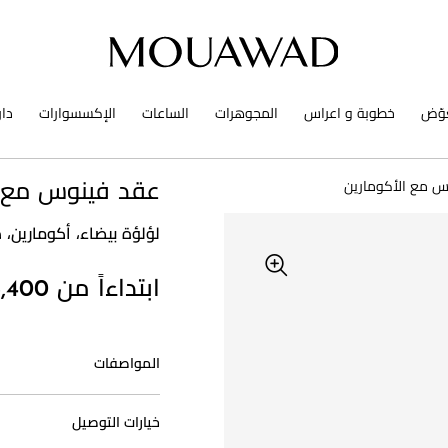
وّض
خطوبة و اعراس
المجوهرات
الساعات
الإكسسوارات
دا
س مع الأكومارين
عقد فينوس مع ا
لؤلؤة بيضاء، أكومارين،
ابتداءاً من 188,400 د.إ
المواصفات
خيارات التوصيل