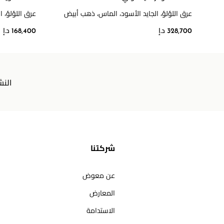
عرق اللؤلؤ، الجايد الأسود، الماس، ذهب أبيض
عرق اللؤلؤ، 
328,700 د.إ
168,400 د.إ
النش
شركتنا
عن معوض
المعارض
الاستدامة