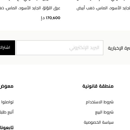
الجايد الأسود، الماس، ذهب أبيض
عرق اللؤلؤ، الجايد الأسود، الماس، ذ
170,600 د.إ
اشتراك
رة الإخبارية
منطقة قانونية
معوَض 
شروط الاستخدام
تواصلوا 
شروط البيع
أتبع طلب
سياسة الخصوصية
تابعونا​