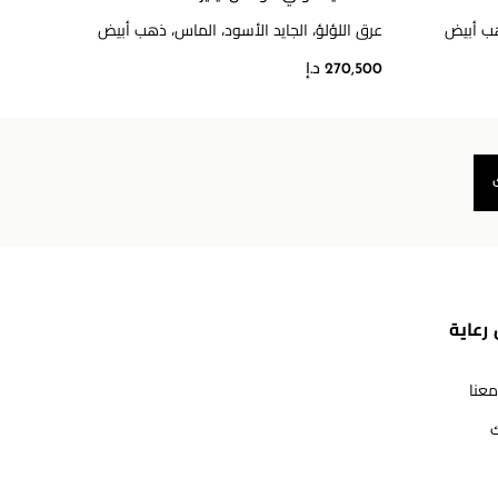
هب أبيض
عرق اللؤلؤ، الجايد الأسود، الماس، ذهب أبيض
عرق ال
270,500 د.إ
145,100 
رعاية
معنا
ك
مرحبا بكم في معوّض. كيف يمكننا مساعدتك؟ الرجاء