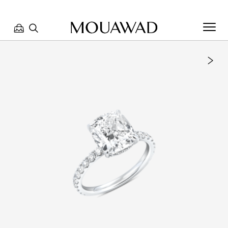
مرحبا بكم في معوّض. كيف يمكننا مساعدتك؟ الرجاء تحديد أحد
الخيارات أدناه.
تواصل معنا
تحدث معنا
العثور على متجر
حجز موعد