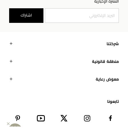
النشرة الإخبارية
اشتراك
شركتنا
منطقة قانونية
معوَض رعاية
تابعونا​