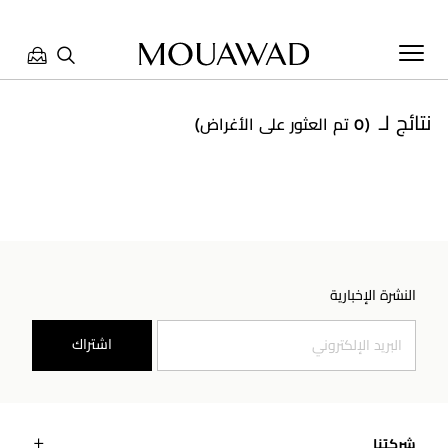
نتائج لـ
(0 تم العثور على الأغراض)
مرحبا بكم في معوّض. كيف يمكننا مساعدتك؟ الرجاء تحديد أحد
الخيارات أدناه.
تواصل معنا
النشرة الإخبارية
تحدث معنا
اشتراك
العثور على متجر
حجز موعد
شركتنا