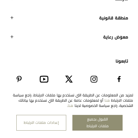
مراجعة طلبك
منطقة قانونية
معوَض رعاية
تابعونا​
لمزيد من المعلومات عن الطريقة التي نستخدم بها ملفات الارتباط، راجع سياسة
ملفات الارتباط
هنا
أو لمعلومات عامة عن الطريقة التي نستخدم بها بياناتك
EN
United Arab Emirates
الشخصية، راجع سياسة الخصوصية لدينا
هنا
.
القبول بجميع
إعدادات ملفات الارتباط
ملفات الارتباط
حقوق النشر لمعوّض