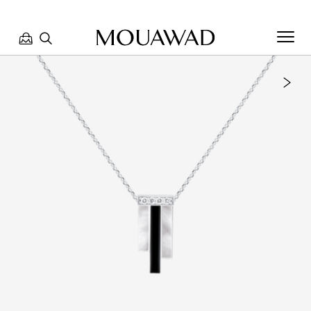
مرحبا بكم في معوّض. كيف يمكننا مساعدتك؟ الرجاء تحديد أحد
الخيارات أدناه.
تواصل معنا
تحدث معنا
العثور على متجر
حجز موعد