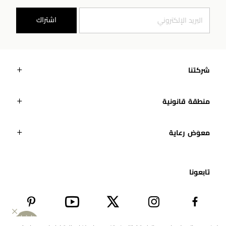
اشتراك
شركتنا
منطقة قانونية
معوَض رعاية
تابعونا​