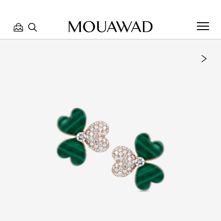
مرحبا بكم في معوّض. كيف يمكننا مساعدتك؟ الرجاء تحديد أحد
الخيارات أدناه.
تواصل معنا
تحدث معنا
العثور على متجر
حجز موعد