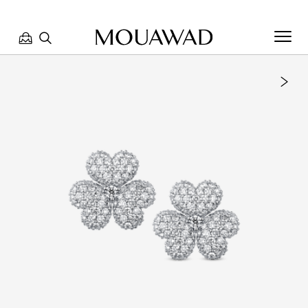
مرحبا بكم في معوّض. كيف يمكننا مساعدتك؟ الرجاء تحديد أحد
الخيارات أدناه.
تواصل معنا
تحدث معنا
العثور على متجر
حجز موعد