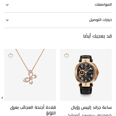
المواصفات
خيارات التوصيل
قد يعجبك أيضًا
ساعة جراند إليبس روّيال
قلادة أجنحة العجائب بعرق
اللؤلؤ
كرونوغراف سويسري أتوماتيكي،