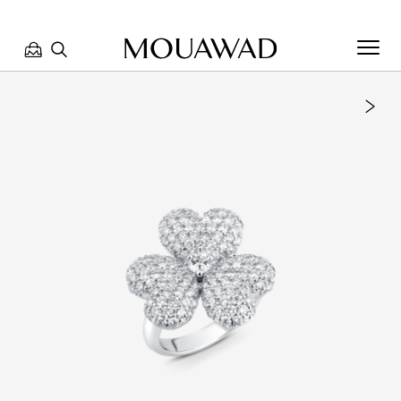
مرحبا بكم في معوّض. كيف يمكننا مساعدتك؟ الرجاء تحديد أحد
الخيارات أدناه.
تواصل معنا
تحدث معنا
العثور على متجر
حجز موعد