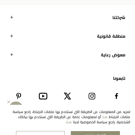
شركتنا
منطقة قانونية
معوَض رعاية
تابعونا​
لمزيد من المعلومات عن الطريقة التي نستخدم بها ملفات الارتباط، راجع سياسة
ملفات الارتباط
هنا
أو لمعلومات عامة عن الطريقة التي نستخدم بها بياناتك
EN
United Arab Emirates
الشخصية، راجع سياسة الخصوصية لدينا
هنا
.