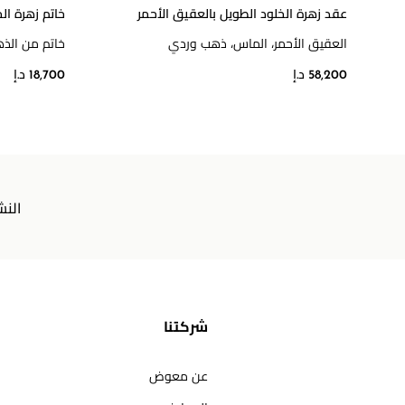
عقد زهرة الخلود الطويل بالعقيق الأحمر
خاتم زهرة ال
العقيق الأحمر، الماس، ذهب وردي
خاتم من الذ
58,200 د.إ
18,700 د.إ
النش
شركتنا
عن معوض