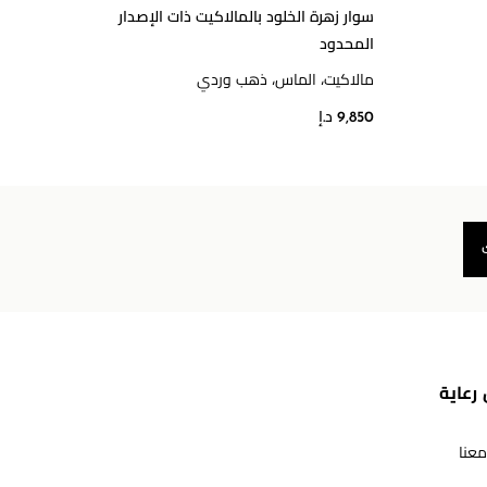
سوار زهرة الخلود بالمالاكيت ذات الإصدار
أقراط 
المحدود
الماس
مالاكيت، الماس، ذهب وردي
16,400 د
9,850 د.إ
رعاية
معنا