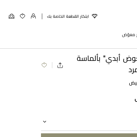
ابتكار القطعة الخاصة بك
ر معوّض
وض أبدي" بألماسة
رد
بيض