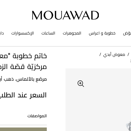
وّض
خطوبة و اعراس
المجوهرات
الساعات
الإكسسوارات
دا
/
معوض أبدي
/
خاتم خطوبة "مع
مركزيّة قصّة الزم
مرصّع بالألماس، ذهب أ
السعر عند الطلب
المواصفات