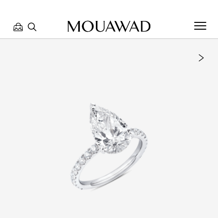
مرحبا بكم في معوّض. كيف يمكننا مساعدتك؟ الرجاء تحديد أحد
الخيارات أدناه.
تواصل معنا
تحدث معنا
العثور على متجر
حجز موعد