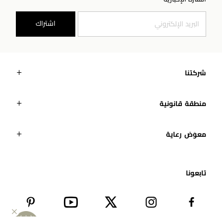
اشتراك
شركتنا
منطقة قانونية
معوَض رعاية
تابعونا​