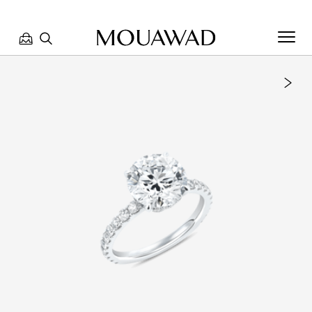
مرحبا بكم في معوّض. كيف يمكننا مساعدتك؟ الرجاء تحديد أحد
الخيارات أدناه.
تواصل معنا
تحدث معنا
العثور على متجر
حجز موعد