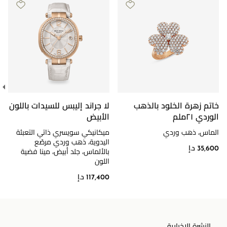
خاتم زهرة الخلود بالذهب
لا جراند إليبس للسيدات باللون
الوردي ٢١ملم
الأبيض
الماس، ذهب وردي
ميكانيكي سويسري ذاتي التعبئة
اليدوية، ذهب وردي مرصّع
35,600 د.إ
بالألماس، جلد أبيض، مينا فضية
اللون
117,400 د.إ
النشرة الإخبارية