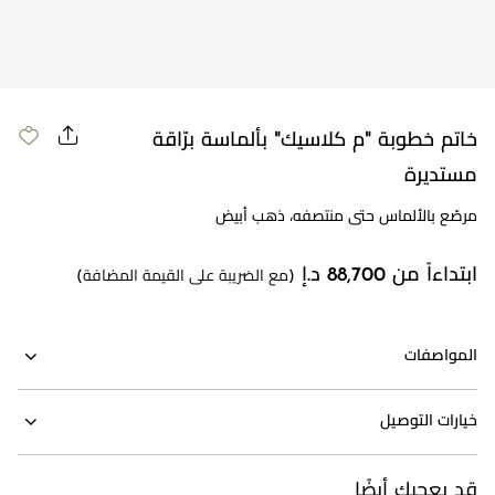
مراجعة طلبك
خاتم خطوبة "م كلاسيك" بألماسة برّاقة
مستديرة
مرصّع بالألماس حتى منتصفه، ذهب أبيض
ابتداءاً من 88,700 د.إ
(مع الضريبة على القيمة المضافة)
المواصفات
خيارات التوصيل
قد يعجبك أيضًا