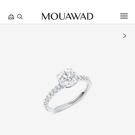
مرحبا بكم في معوّض. كيف يمكننا مساعدتك؟ الرجاء تحديد أحد
الخيارات أدناه.
تواصل معنا
تحدث معنا
العثور على متجر
حجز موعد