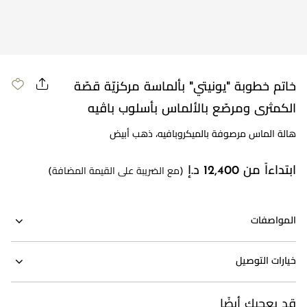
مراجعة طلبك
خاتم خطوبة "يونيتي" بألماسة مركزيّة قصّة
الكمثرى ومرصّع بالألماس بأسلوب باڤيه
هالة الماس مرصوفة بالميكروبافيه، ذهب أبيض
ابتداءاً من 12,400 د.إ
(مع الضريبة على القيمة المضافة)
المواصفات
خيارات التوصيل
قد يعجبك أيضًا