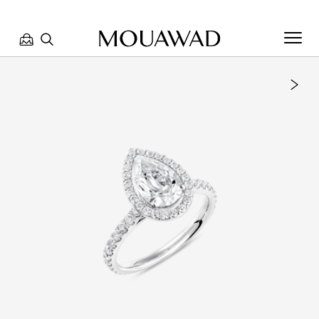
مرحبا بكم في معوّض. كيف يمكننا مساعدتك؟ الرجاء تحديد أحد
الخيارات أدناه.
تواصل معنا
تحدث معنا
العثور على متجر
حجز موعد