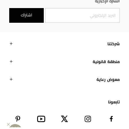
النشرة الإخبارية
اشتراك
شركتنا
منطقة قانونية
معوَض رعاية
تابعونا​