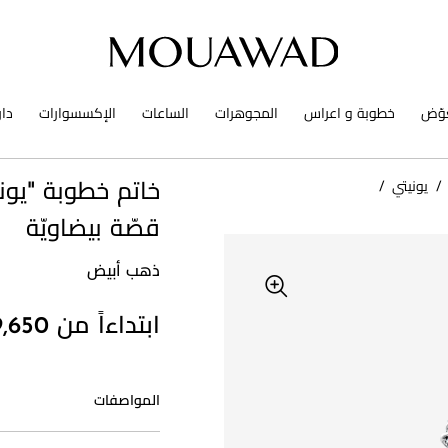
وّض
خطوبة و اعراس
المجوهرات
الساعات
الإكسسوارات
دا
/
يونيتي
/
خاتم خطوبة "يوني
قصّة بيضاويّة
ذهب أبيض
ابتداءاً من 9,650 د.إ
المواصفات