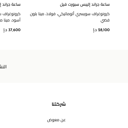
ساعة جراند إليبس سبورت فيل
ساعة جراند 
كرونوغراف سويسري أتوماتيكي، فولاذ، مينا بلون
كرونوغراف سو
فضي
أسود، مينا م
28,100 د.إ
37,600 د.إ
النش
شركتنا
عن معوض