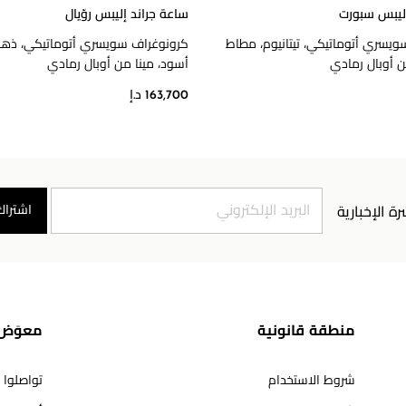
إليبس سبورت
ساعة جراند إليبس روّيال
يسري أتوماتيكي، تيتانيوم، مطاط
كرونوغراف سويسري أتوماتيكي، ذهب
ن أوبال رمادي
أسود، مينا من أوبال رمادي
163,700 د.إ
اشتراك
رة الإخبارية
منطقة قانونية
معوَض 
شروط الاستخدام
تواصلوا 