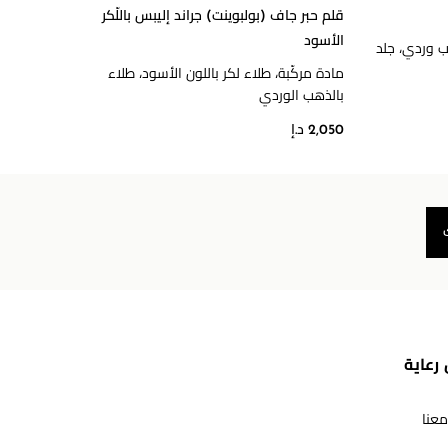
قلم حبر جاف (بولبوينت) جراند إليبس باللّكر
قلادة 
الأسود
 وردي، جلد
الماس
مادة مركّبة، طلاء لكر باللون الأسود، طلاء
39,000 د
بالذهب الوردي
2,050 د.إ
رعاية
معنا