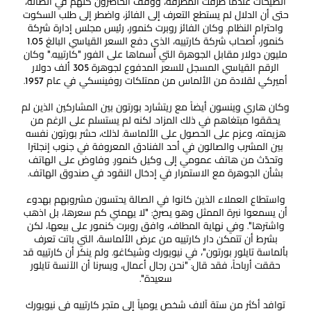
الصيحات عندما طرقت المطرقة، ووقف الحاضرون كلهم في الصالة،
حتى أن الدلال لم يستطع التعرف إلى الفائز، واضطر إلى طلب السكوت
واحترام النظام. وكان الفائز روبرت كنمور، رئيس مجلس إدارة شركة
كنمور، أصحاب شركة كارتييه، الذي دفع السعر القياسي البالغ 1.05
مليون دولار مقابل الجوهرة التي أسماها على الفور "كارتييه." وكان
الرقم القياسي المسجل للسعر المدفوع لجوهرة 305 ألف دولار
أميركي لقلادة من الألماس من ممتلكات روفينسكي في عام 1957.
وكان هاري وينسون أيضاً مع ريتشارد بورتون بين المشاركين الذين لم
يحققوا مبتغاهم في ذلك المزاد. لكنه لم يستسلم على الرغم من
هزيمته، وعزم على الحصول على الألماسة. لذلك، حشر بورتون نفسه
بين المشرب والصالون في أحد الفنادق المعروفة في جنوب إنجلترا
وتحدّث من هاتف عمومي إلى وكيل كنمور. وفاوض على الهاتف
بشأن الجوهرة مع الاستمرار في إدخال النقود في صندوق الهاتف.
واستطاع العملاء الذين كانوا في الصالة يحتسون مشروبهم بهدوء
أن يسمعوا نبرة الممثل وهو يصرخ: "لا يهمني كم سعرها، بل اذهب
واشترها". وفي نهاية المطاف، وافق روبرت كنمور على بيعها، لكن
بشرط أن تتمكن دار كارتييه من عرض الألماسة، التي باتت تعرف
بألماسة تايلور بورتون"، في نيويورك وشيكاغو. ولم ينكر أن كارتييه قد
حققت أرباحاً، فقد قال: "نحن رجال أعمال، ويسرنا أن الآنسة تايلور
سعيدة".
توافد أكثر من ستة آلاف شخص يومياً إلى متجر كارتييه في نيويورك