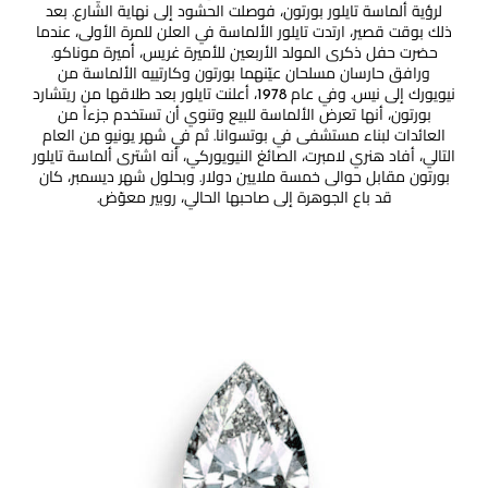
لرؤية ألماسة تايلور بورتون، فوصلت الحشود إلى نهاية الشارع. بعد
ذلك بوقت قصير، ارتدت تايلور الألماسة في العلن للمرة الأولى، عندما
حضرت حفل ذكرى المولد الأربعين للأميرة غريس، أميرة موناكو.
ورافق حارسان مسلحان عيّنهما بورتون وكارتييه الألماسة من
نيويورك إلى نيس. وفي عام 1978، أعلنت تايلور بعد طلاقها من ريتشارد
بورتون، أنها تعرض الألماسة للبيع وتنوي أن تستخدم جزءاً من
العائدات لبناء مستشفى في بوتسوانا. ثم في شهر يونيو من العام
التالي، أفاد هنري لامبرت، الصائغ النيويوركي، أنه اشترى ألماسة تايلور
بورتون مقابل حوالى خمسة ملايين دولار. وبحلول شهر ديسمبر، كان
قد باع الجوهرة إلى صاحبها الحالي، روبير معوّض.