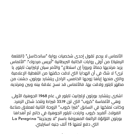
الألماس لا يرحم. تقول إحدى شخصيات رواية "ساندكاسل" (القلعة
الرملية) من أولى روايات الكاتبة البريطانية "أيريس مردوك": "الألماس
يزيد مرتديها جمالاً وبروزاً إن استطاع." والأمر سيان لإليزابيث تايلور، يا
ترى؟ لا شكّ في أن الهدايا التي لاقت حصّتها من التغطية الإعلامية
والتي منحها إياها زوجها الخامس، الراحل ريتشارد بورتون، حسّنت من
مظهر تايلور ولاقت بها، فالألماس قد نسج علاقة بينه وبين ومرتديه.
اشترى ريتشارد بورتون لإليزابيث تايلور في عام 1968 الجوهرة الأولى
وهي الألماسة "كروب" التي تزن 33.19 قيراط وتتخذ شكل الزمرد.
وكانت تملكها في السابق "فيرا كروب،" الزوجة الثانية لعملاق صناعة
الفولاذ، ألفريد كروب. وارتدت تايلور الجوهرة في خاتم. ثم أهداها
بورتون اللؤلؤة الرائعة المعروفة باسم "لا بيريجرينا" La Peregrina
التي دفع ثمنها 15 ألف جنيه استرليني.