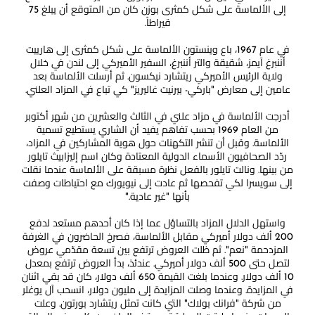
إلى الألماسة على شكل كمثرى بوزن كان من المتوقع أن يبلغ 75
قيراطاً.
في عام 1967، باع وينستون الألماسة على شكل كمثرى إلى هارييت
أننبرغ آيمز، شقيقة والتر أننبرغ، السفير الأميركي إلى لندن في خلال
ولاية الرئيس الأميركي ريتشارد نيكسون. ثم أرسلت الألماسة بعد
عامين إلى معارض "باركي- بيرنيت غاليريز" كي تباع في المزاد العلني.
أدرجت الألماسة في مزاد علني في الثالث والعشرين من شهر أكتوبر
من العام 1969 بحسب تفاهم يفيد أن الشاري يستطيع تسمية
الألماسة. وقبل أن تنشر التكهنات حول هوية المشاركين في المزاد،
ردّد الصحافيون الأسماء الدولية المعتادة وكان اسم إليزابيث تايلور
من بينها. ونالت تايلور بالفعل نظرة مسبقة على الألماسة عندما نقلت
إلى سويسرا لكي تفحصها ثم عادت إلى نيويورك مع احتياطات وصفت
بأنها "غير عادية."
واستهل الدلال المزاد بالتساؤل عما إذا كان أحدهم مستعد لدفع
200 ألف دولار أميركي مقابل الألماسة، فصرخ الحاضرون في الغرفة
المزدحمة "نعم". ثم ظلت العروض ترتفع بين تسعة مقدّمي عروض
لتصل حتى 500 ألف دولار أميركي. عندئذ، بدأ العروض ترتفع بمعدل
10 ألف دولار. وعندما بلغت القيمة 650 ألف دولار، كان قد بقي اثنان
في المزايدة. وعندما وصلت المزايدة إلى مليون دولار، انسحب آل يوغلر
من شركة "فرانك بولاك" التي كانت تمثل ريتشارد بورتون. وعلت