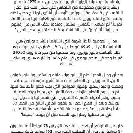
ولمناسبة عيد ميلاد إليزابيث تايلور الأربعين في عام 1972، قدم لها
ريتشارد بورتون مجموعة من الألماس على شكل قلب مع أحجار
الياقوت في قلادة. وقال بورتون: "أردت أن أشتري لها تاج محل، لكنه
يكلف الكثير لنقله. ووزن هذه الألماسة كبير للغاية، إنها بحجم اللفت
تقريباً." ثمّ أضاف: "الألماس استثمار. وعندما يكفّ الناس عن رغبتهم
في رؤيتنا أنا "وليز" على الشاشة، يمكننا عندئذ بيع بعض الحلي."
بيد أن الجوهرة الأكثر شهرة التي اشتراها ريتشارد بورتون هي
الألماسة التي تزن 69.42 قيراط على شكل كمثرى، التي عرفت بعد
ذلك بألماسة تايلور بورتون. وتم قطعها من حجر خام وزنه 240.80
قيراط وجد في منجم بروميي في عام 1966 واشتراه هاري وينستون
بعد ذلك.
بعد أن وصل الحجر الخام إلى نيويورك، عاينه وينستون وباستور كولون
الابن، المسؤول عن القطع، لمدة ستة أشهر. فرُسمت العلامات،
ومحيت وأعيد رسمها لإظهار المواقع التي يجب قطع الألماسة فيها.
ثم حان يوم القطع. وازدادت حدة التوتر الذي يحيط بهذه العملية
بسبب وهج أضواء كاميرات التلفزيون التي سُمح لها بالدخول إلى
الورشة. وبعد أن قطع الحجر، لم يتفوه الحرفي البالغ من العمر 50
عاماً بكلمة، بل مدّ يده عبر طاولة القطع وأمسك قطعة الألماس
التي تم فصلها ونظر إليها للحظة قبل أن يهتف "جميلة!"
كان من المتوقع أن تعطي القطعة التي تزن 78 قيراطاً ألماسة بوزن
24 قيراطاً، في حين أن القطعة الأكبر بوزن 162 قيراطاً كانت ستقطع