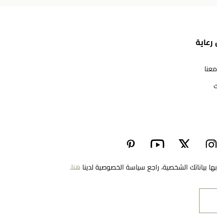
رعاية
معنا
ك
مرحبا بكم في معوّض. كيف يمكننا مساعدتك؟ الرجاء
تحديد أحد الخيارات أدناه.
تواصل معنا
ا بياناتك الشخصية، راجع سياسة الخصوصية لدينا
هنا
.
EN
Saudi Arabia
العثور على متجر