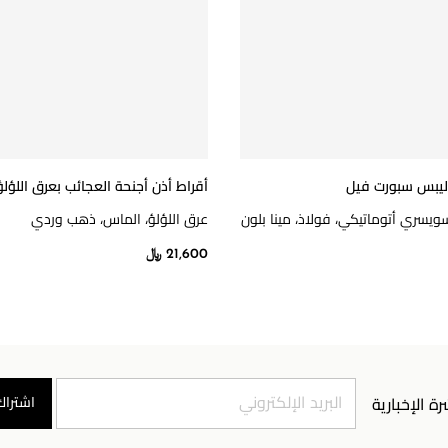
إليبس سبورت فيل
أقراط أذن أجنحة العجائب بعرق اللؤلؤ
يسري أتوماتيكي، فولاذ، مينا بلون
عرق اللؤلؤ، الماس، ذهب وردي
21,600 ﷼
اشتراك
رة الإخبارية