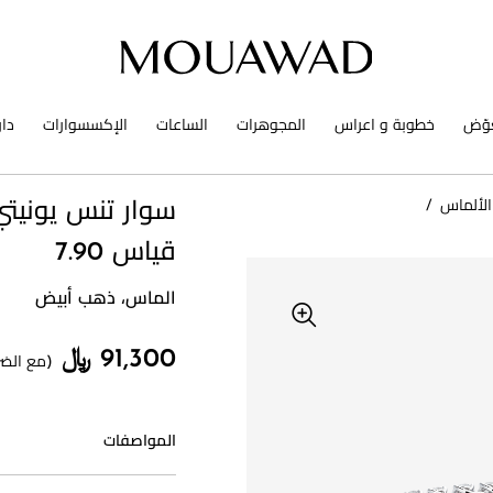
وّض
خطوبة و اعراس
المجوهرات
الساعات
الإكسسوارات
دا
الألماس
/
سوار تنس يونيتي
قياس 7.90
الماس، ذهب أبيض
91,300 ﷼
(مع الضر
المواصفات