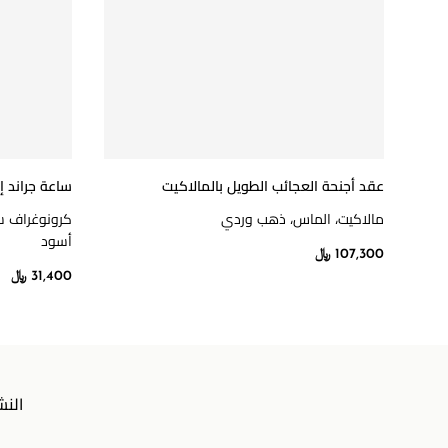
عقد أجنحة العجائب الطويل بالمالاكيت
ساعة جراند 
مالاكيت، الماس، ذهب وردي
كرونوغراف سو
أسود
107,300 ﷼
31,400 ﷼
النش