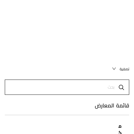
تصفية
قائمة المعارض
م
ك