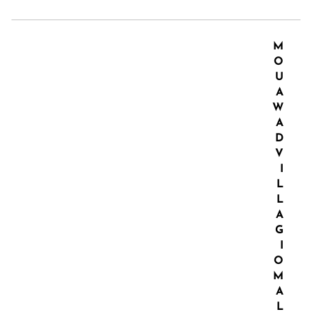
M
O
U
A
W
A
D
V
I
L
L
A
G
I
O
M
A
L