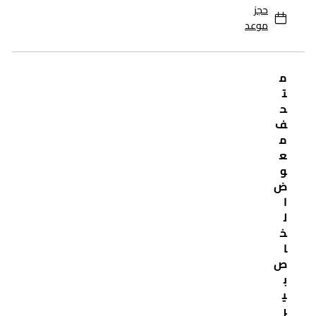
حجز
موعد
م
ت
ح
ف
م
ع
و
ض
ا
ل
خ
ا
ص
ب
ي
ر