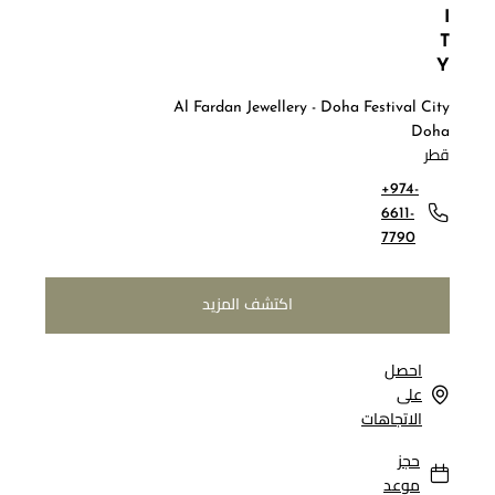
I
T
Y
Al Fardan Jewellery - Doha Festival City
Doha
قطر
+974-
6611-
7790
اكتشف المزيد
احصل
على
الاتجاهات
حجز
موعد