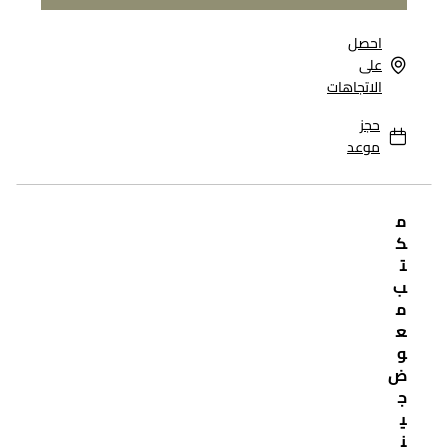
احصل
على
الاتجاهات
حجز
موعد
م
ك
ت
ب
م
ع
و
ض
ج
ي
ن