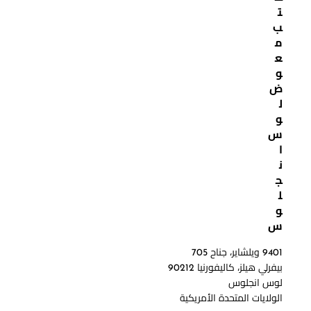
ت
ب
م
ع
و
ض
ل
و
س
ا
ن
ج
ل
و
س
9401 ويلشاير، جناح 705
بيفرلي هيلز، كاليفورنيا 90212
لوس انجلوس
الولايات المتحدة الأمريكية