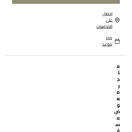
احصل
على
الاتجاهات
حجز
موعد
م
ت
ج
ر
م
ع
و
ض
م
س
ق