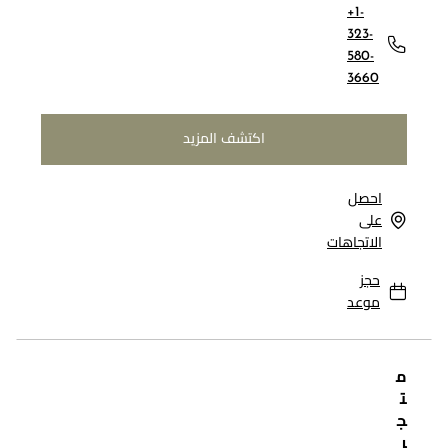
+1-
323-
580-
3660
اكتشف المزيد
احصل
على
الاتجاهات
حجز
موعد
م
ت
ج
ر