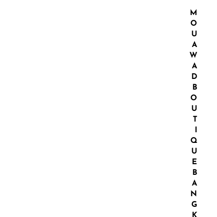
M
O
U
A
W
A
D
B
O
U
T
I
Q
U
E
B
A
N
G
K