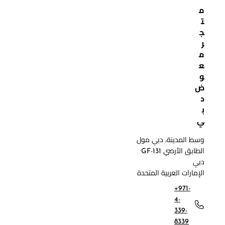
م
ت
ج
ر
م
ع
و
ض
د
ب
ي
وسط المدينة، دبي مول
الطابق الأرضي GF-131
دبي
الإمارات العربية المتحدة
+971-
4-
339-
8339