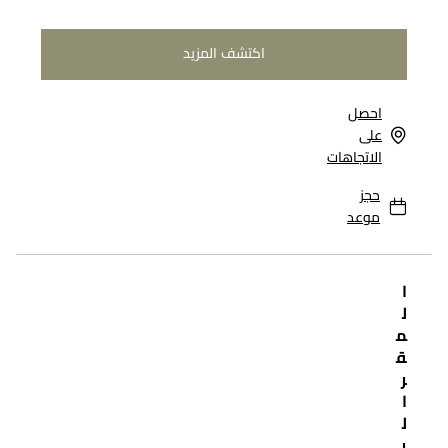
اكتشف المزيد
احصل
على
الاتجاهات
حجز
موعد
ا
ل
م
ق
ر
ا
ل
ر