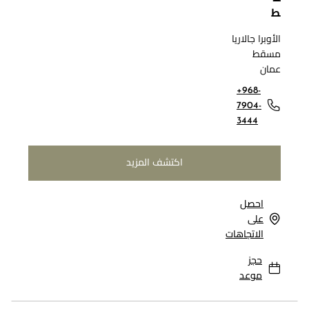
ط
الأوبرا جالاريا
مسقط
عمان
+968-
7904-
3444
اكتشف المزيد
احصل
على
الاتجاهات
حجز
موعد