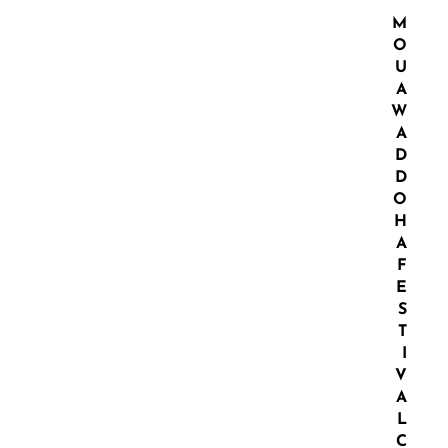
M
O
U
A
W
A
D
D
O
H
A
F
E
S
T
I
V
A
L
C