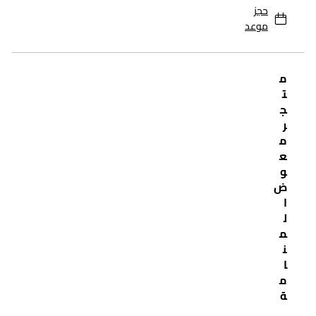
حجز
موعد
م
ت
ج
ر
م
ع
و
ض
ا
ل
م
ن
ا
م
ة