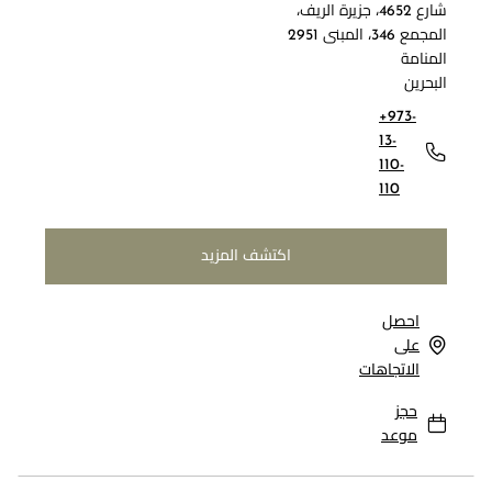
شارع 4652، جزيرة الريف،
المجمع 346، المبنى 2951
المنامة
البحرين
+973-
13-
110-
110
اكتشف المزيد
احصل
على
الاتجاهات
حجز
موعد