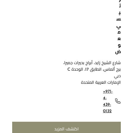
ئ
ي
س
ي
م
ع
و
ض
شارع الشيخ زايد، أبراج بحيرات جميرا،
برج ألماس، الطابق 17، الوحدة C
دبي
الإمارات العربية المتحدة
+971-
4-
439-
0132
اكتشف المزيد