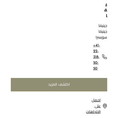
ي
ف
ا
جينيفا
جينيفا
سويسرا
+41-
22-
318-
50-
50
اكتشف المزيد
احصل
على
الاتجاهات