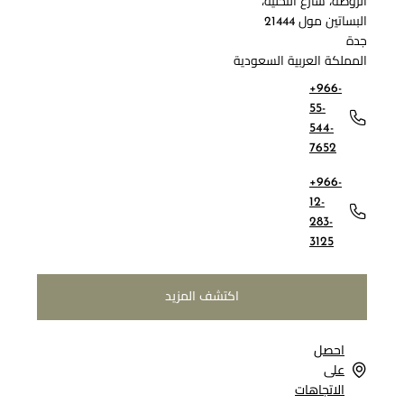
الروضة، شارع التحلية،
البساتين مول 21444
جدة
المملكة العربية السعودية
+966-
55-
544-
7652
+966-
12-
283-
3125
اكتشف المزيد
احصل
على
الاتجاهات