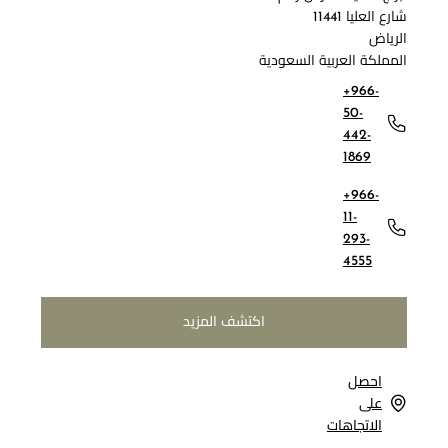
شارع العليا 11441
الرياض
المملكة العربية السعودية
+966-
50-
442-
1869
+966-
11-
293-
4555
اكتشف المزيد
احصل
على
الاتجاهات