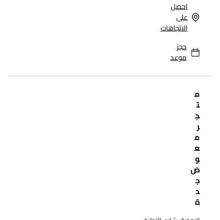
احصل
على
الاتجاهات
حجز
موعد
م
ت
ج
ر
م
ع
و
ض
ج
د
ة