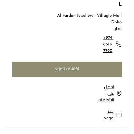
L
Al Fardan Jewellery - Villagio Mall
Doha
قطر
+974-
6611-
7790
اكتشف المزيد
احصل
على
الاتجاهات
حجز
موعد