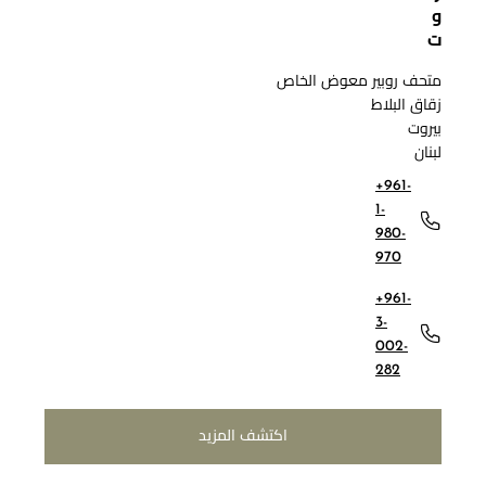
و
ت
متحف روبير معوض الخاص
زقاق البلاط
بيروت
لبنان
+961-
1-
980-
970
+961-
3-
002-
282
اكتشف المزيد