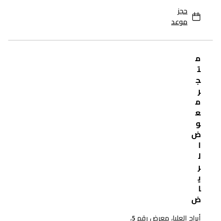
حجز
موعد
م
ت
ج
ر
م
ع
و
ض
ا
ل
ر
ي
ا
ض
أبراج العليا، معرض رقم 5،