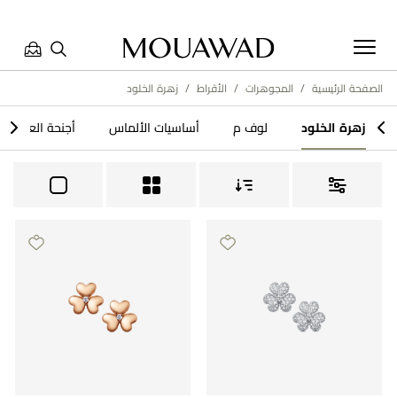
الصفحة الرئيسية
/
المجوهرات
/
الأقراط
/
زهرة الخلود​
مرحبا بكم في معوّض. كيف يمكننا مساعدتك؟ الرجاء تحديد أحد
>
<
زهرة الخلود​
لوف م
أساسيات الألماس
أجنحة العجائب
الخيارات أدناه.
تواصل معنا
العثور على متجر
حجز موعد
مراجعة طلبك