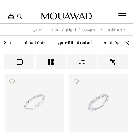
الصفحة الرئيسية
/
المجوهرات
/
الخواتم
/
أساسيات الألماس
مرحبا بكم في معوّض. كيف يمكننا مساعدتك؟ الرجاء تحديد أحد
>
<
زهرة الخلود
أساسيات الألماس
أجنحة العجائب
سيمفو
الخيارات أدناه.
تواصل معنا
العثور على متجر
حجز موعد
مراجعة طلبك