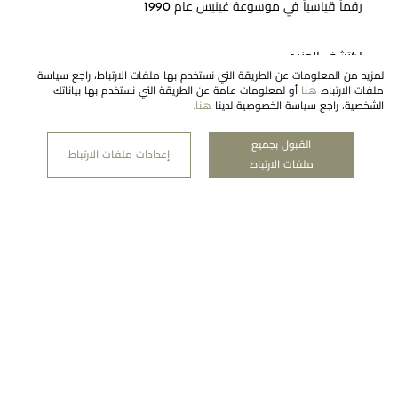
رقماً قياسياً في موسوعة غينيس عام 1990
اكتشف المزيد
لمزيد من المعلومات عن الطريقة التي نستخدم بها ملفات الارتباط، راجع سياسة
ملفات الارتباط
هنا
أو لمعلومات عامة عن الطريقة التي نستخدم بها بياناتك
الشخصية، راجع سياسة الخصوصية لدينا
هنا
.
القبول بجميع
النشرة الإخبارية
إعدادات ملفات الارتباط
ملفات الارتباط
اشتراك
شركتنا
منطقة قانونية
معوَض رعاية