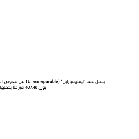
بوزن 407.48 قيراطاً يحملها بأناقة عقد رائع أشبه بالأغصان المرصّعة بالألماس الأبيض (229.52 قيراط) على ذهب وردي عيار 18 قيراطاً.