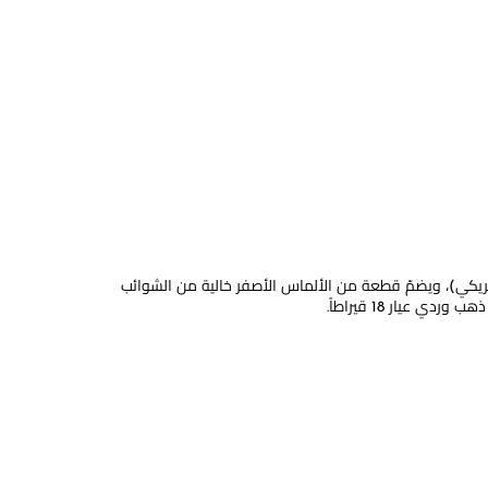
L’I) من معوّض المصنوع من الألماس الرقم القياسي للعقد الأغلى في العالم (55 مليون دولار أمريكي)، ويضمّ قطعة من الألماس الأصفر خالية من الشوائب