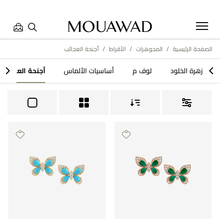
الصفحة الرئيسية
/
المجوهرات
/
الأقراط
/
أجنحة العجائب
مرحبا بكم في معوّض. كيف يمكننا مساعدتك؟ الرجاء تحديد أحد
>
<
زهرة الخلود​
لوف م
أساسيات الألماس
أجنحة العجائب
الخيارات أدناه.
تواصل معنا
العثور على متجر
حجز موعد
مراجعة طلبك