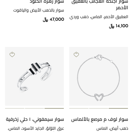
سوار أجنحة العجائب بالعقيق
سوار زهرة الخلود
الأحمر
سوار بالذهب الأبيض والياقوت
والألماس
العقيق الأحمر، الماس، ذهب وردي
47,000 ﷼
14,100 ﷼
سوار لوف م مرصع بالألماس
سوار سيمفوني، ١ حلي زخرفية
ذهب أبيض، الماس
عرق اللؤلؤ، الجايد الأسود، الماس،