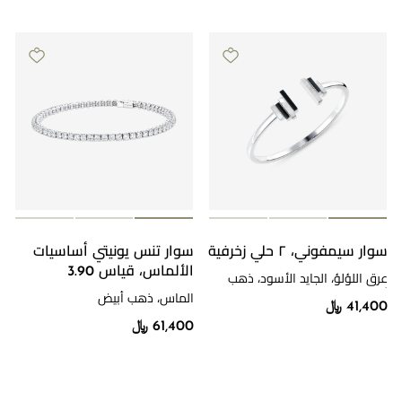
سوار سيمفوني، ٢ حلي زخرفية
سوار تنس يونيتي أساسيات
الألماس، قياس 3.90
عرق اللؤلؤ، الجايد الأسود، ذهب
أبيض
الماس، ذهب أبيض
41,400 ﷼
61,400 ﷼