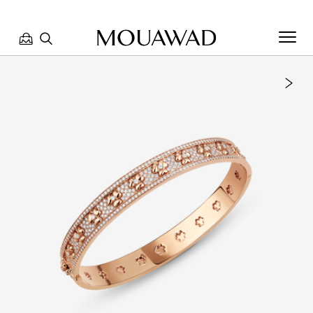
مرحبا بكم في معوّض. كيف يمكننا مساعدتك؟ الرجاء تحديد أحد
الخيارات أدناه.
تواصل معنا
العثور على متجر
حجز موعد
مراجعة طلبك