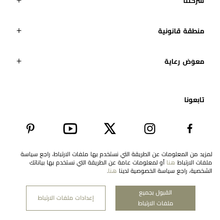
شركتنا
منطقة قانونية
معوَض رعاية
تابعونا​
لمزيد من المعلومات عن الطريقة التي نستخدم بها ملفات الارتباط، راجع سياسة
ملفات الارتباط
هنا
أو لمعلومات عامة عن الطريقة التي نستخدم بها بياناتك
EN
Saudi Arabia
الشخصية، راجع سياسة الخصوصية لدينا
هنا
.
القبول بجميع
إعدادات ملفات الارتباط
ملفات الارتباط
حقوق النشر لمعوّض