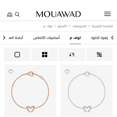
الصفحة الرئيسية
/
المجوهرات
/
الأساور
/
لوف م
مرحبا بكم في معوّض. كيف يمكننا مساعدتك؟ الرجاء تحديد أحد
>
<
زهرة الخلود​
لوف م
أساسيات الألماس
أجنحة العجائب
الخيارات أدناه.
تواصل معنا
العثور على متجر
حجز موعد
مراجعة طلبك