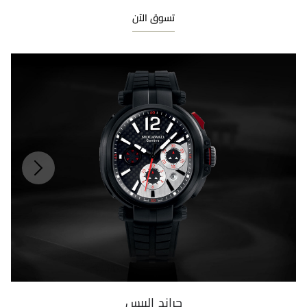
تسوق الآن
جراند إليبس