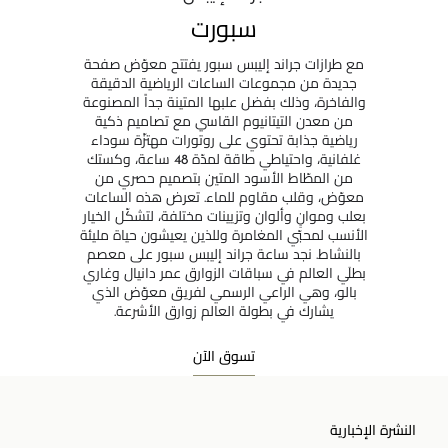
سبورت
مع طرازات جراند إليبس سبور يفتتح معوّض صفحة
جديدة من مجموعات الساعات الرياضية الدقيقة
والفاخرة، وذلك بفضل علبها المتينة جداً المصنوعة
من معدن التيتانيوم القاسي مع تصاميم ذكية
رياضية جذابة تحتوي على روتورات مهتزّة سوداء
غلفانية، واحتياطي طاقة لمدّة 48 ساعة، وكستك
من المطّاط الأسود المتين بتصميم حصري من
معوّض، وقلب مقاوم للماء. تعرض هذه الساعات
بعلب وموانٍ وألوان وتزيينات مختلفة، لتشكّل الخيار
الأنسب لمحبّي المغامرة وللذين يعيشون حياة مليئة
بالنشاط. نجد ساعة جراند إليبس سبور على معصم
بطلَي العالم في سباقات الزوارق عمر دانيال وغاري
بالو، وهي الراعي الرسمي لفريق معوّض الذي
يشارك في بطولة العالم زوارق الأشرعة.
تسوق الآن
النشرة الإخبارية