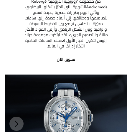
من مجموعة ''روبيرجيه أندروميد'' Robergé
Andromèdeالشهيرة التي تتميّز بشكلها البيضاوي،
وتأتي اليوم بطرازات عصرية جديدة تسمو
بتصاميمها ووظائفها إلى أبعاد جديدة. إنها ساعات
مميّزة لا تضاهى تجمع بين الخطوط البسيطة
والراقية وبين الشكل الرياضي وأرقى المواد الأكثر
متانةً والتصميم الجريء. لقد ابتُكرت مجموعة جراند
إليبس لتكون الخيار الأول لعملاء الساعات الفاخرة
الأكثر إدراكاً في العالم.
تسوق الآن