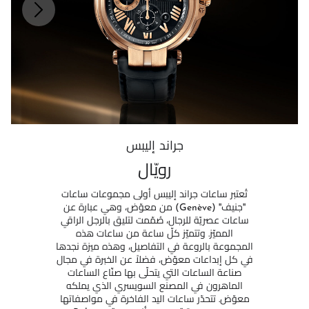
جراند إليبس
رويّال
تُعتبر ساعات جراند إليبس أولى مجموعات ساعات
''جنيف'' (Genève) من معوّض، وهي عبارة عن
ساعات عصريّة للرجال، صُمّمت لتليق بالرجل الراقي
المميّز. وتتميّز كلّ ساعة من ساعات هذه
المجموعة بالروعة في التفاصيل، وهذه ميزة نجدها
في كل إبداعات معوّض، فضلاً عن الخبرة في مجال
صناعة الساعات التي يتحلّى بها صنّاع الساعات
الماهرون في المصنع السويسري الذي يملكه
معوّض. تتحدّر ساعات اليد الفاخرة في مواصفاتها