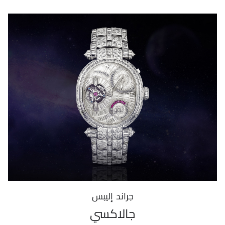
جراند إليبس
جالاكسي