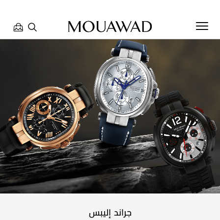
مرحبا بكم في معوّض. كيف يمكننا مساعدتك؟ الرجاء تحديد أحد
الخيارات أدناه.
تواصل معنا
العثور على متجر
حجز موعد
جراند إليبس
مراجعة طلبك