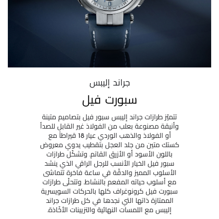
جراند إليبس
سبورت فيل
تتميّز طرازات جراند إليبس سبور فيل بتصاميم متينة
وأنيقة مصنوعة بعلب من الفولاذ غير القابل للصدأ
أو الفولاذ والذهب الوردي عيار 18 قيراطاً مع
كستك متين من جلد العجل بتقطيب يدوي معروض
باللون الأسود أو الأزرق القاتم. وتشكّل طرازات
سبور فيل الخيار الأنسب للرجل الراقي الذي ينشد
الأسلوب المميز والدقّة في ساعة فاخرة تتماشى
مع أسلوب حياته المفعم بالنشاط. وتتحلّى طرازات
سبورت فيل كرونوغراف كلها بالحركات السويسرية
الممتازة ذاتها التي نجدها في كل طرازات جراند
إليبس مع اللمسات النهائية والتزيينات الأخّاذة.