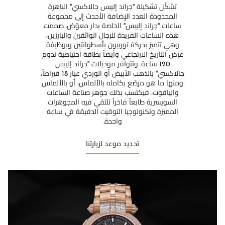
تشكّل تشكيلة ''جراند إليبس جالاكسي'' الباهرة
المحدودة العدد الإضافة الأحدث إلى مجموعة
ساعات ''جراند إليبس'' الخاصة بدار معوّض. صممت
هذه الساعات الفريدة للرجال الواثقين والبارزين،
وهي تتميز بحركة توربيون بأسطوانتين وبوظيفة
عرض التاريخ الارتجاعي وأيضاً بطاقة احتياطية تدوم
120 ساعة. وتتوافر موديلات ''جراند إليبس
جالاكسي'' بالذهب الأبيض أو الوردي عيار 18 قيراطاً،
ومنها ما هو مرصّع بكامله بالألماس، أو بالألماس
والياقوت، فيكتسب بذلك جوهر صناعة الساعات
السويسرية طابعاً فاخراً تلتقي فيه المجوهرات
المميزة وتكنولوجيا التوقيت الدقيقة في ساعة
واحدة.
تحديد موعد لزيارتنا