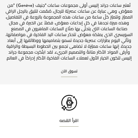
تُعتبر ساعات جراند إليبس أولى مجموعات ساعات ''جنيف (Genève) "من
معوّض، وهي عبارة عن ساعات عصريّة للرجال، صُمّمت لتليق بالرجل الراقي
المميّز. وتتميّز كلّ ساعة من ساعات هذه المجموعة بالروعة في التفاصيل،
وهذه ميزة نجدها في كل إبداعات معوّض، فضلاً عن الخبرة في مجال
صناعة الساعات التي يتحلّى بها صنّاع الساعات الماهرون في المصنع
السويسري الذي يملكه معوّض. تتحدّر ساعات اليد الفاخرة في مواصفاتها،
وتأتي اليوم بطرازات عصرية جديدة تسمو بتصاميمها ووظائفها إلى أبعاد
جديدة. إنها ساعات مميّزة لا تضاهى تجمع بين الخطوط البسيطة والراقية
وأرقى المواد الأكثر متانةً والتصميم الجريء. لقد ابتُكرت مجموعة جراند
إليبس لتكون الخيار الأول لعملاء الساعات الفاخرة الأكثر إدراكاً في العالم.
تسوق الآن
اقرأ القصه