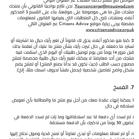
التواصل مع قسم خدمة العملاء عبر العنوان التوالي
Yourconcierge@mouawad.com
. نحن نلتزم بواجبنا القانوني بأن نمنحك
منتجات مثل ما هي موصوفة على موقعنا، بناء على القسم 3 المذكور
أعلاه، ومنتجات تلبي كل المتطلبات التي يفرضها القانون. لمعلومات
مفصلة يرجى زيارة موقع Citizens Advice عبر العنوان التالي
.
www.citizensadvice.org.uk
2. كما هو مذكور أعلاه، يحق لك قانوناً أن تغير رأيك حيال ما اشتريته أو
تسترد ما دفعته. في حال غيرت رأيك بشأن منتج ما عليك أن تعلمنا بذلك
قبل مرور 14 يوماً من يوم توصيل طلبيتك أو اليوم الذي استلمت فيه
منتجك من أحد معارضنا. لا يمكنك تغيير رأيك حيال طلبية مخصصة لمنتج
مصنوع حسب الطلب (حيث نكون قد بدأنا بصنع المنتج) أو لمنتج يضم
بشكل واضح تفاصيل شخصية (يحمل نقشاً لحروف اسمك مثلاً، إلخ).
7. الفسخ
1. يمكننا إنهاء عقدنا معك من أجل بيع منتج ما والمطالبة بأي تعويض
نستحقه في حال:
i. لم تسدد أي دفعة لنا عند استحقاقها وما زلت لم تسدد الدفعة في
غضون 30 يوماً من تذكيرك بأن الدفعة مستحقة
ii. أو لم تعطنا معلومات أو تبدي تعاوناً أو تمنح قدرة وصول نحتاج إليها