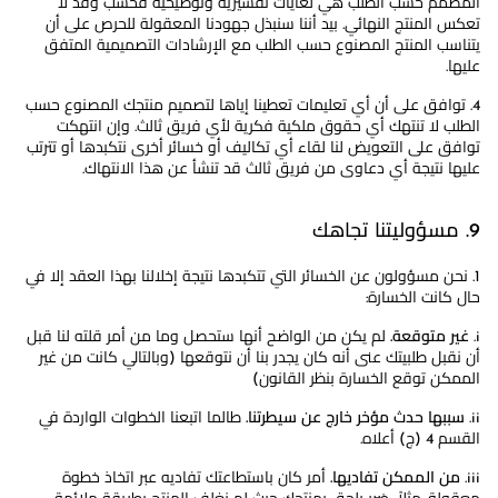
المصمم حسب الطلب هي لغايات تفسيرية وتوضيحية فحسب وقد لا
تعكس المنتج النهائي. بيد أننا سنبذل جهودنا المعقولة للحرص على أن
يتناسب المنتج المصنوع حسب الطلب مع الإرشادات التصميمية المتفق
عليها.
4. توافق على أن أي تعليمات تعطينا إياها لتصميم منتجك المصنوع حسب
الطلب لا تنتهك أي حقوق ملكية فكرية لأي فريق ثالث. وإن انتهكت
توافق على التعويض لنا لقاء أي تكاليف أو خسائر أخرى نتكبدها أو تترتب
عليها نتيجة أي دعاوى من فريق ثالث قد تنشأ عن هذا الانتهاك.
9. مسؤوليتنا تجاهك
1. نحن مسؤولون عن الخسائر التي تتكبدها نتيجة إخلالنا بهذا العقد إلا في
حال كانت الخسارة:
i.
غير متوقعة.
لم يكن من الواضح أنها ستحصل وما من أمر قلته لنا قبل
أن نقبل طلبيتك عنى أنه كان يجدر بنا أن نتوقعها (وبالتالي كانت من غير
الممكن توقع الخسارة بنظر القانون)
ii.
سببها حدث مؤخر خارج عن سيطرتنا.
طالما اتبعنا الخطوات الواردة في
القسم 4 (ج) أعلاه.
iii.
من الممكن تفاديها.
أمر كان باستطاعتك تفاديه عبر اتخاذ خطوة