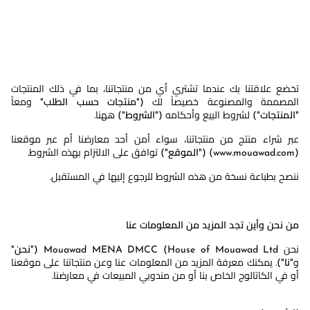
تخضع علاقتنا بك عندما تشتري أي من منتجاتنا، بما في ذلك المنتجات
المصممة والمصنوعة خصيصاً لك ("
منتجات حسب الطلب
" ومعاً
"
المنتجات
") لشروط البيع وأحكامه ("
الشروط
") ههنا.
عبر شراء منتج من منتجاتنا، سواء أمن أحد معارضنا أم عبر موقعنا
(www.mouawad.com) ("
الموقع
") توافق على الالتزام بهذه الشروط.
ننصح بطباعة نسخة من هذه الشروط للرجوع إليها في المستقبل.
من نحن وأين تجد المزيد من المعلومات عنا
نحن Mouawad MENA DMCC (House of Mouawad Ltd ("
نحن
"
و"
نا
"). يمكنك معرفة المزيد من المعلومات عنا وعن منتجاتنا على موقعنا
أو في الكاتالوج الخاص بنا أو من مندوبي المبيعات في معارضنا.