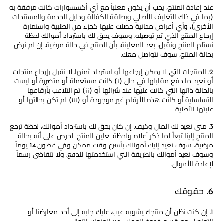
عند إعادة المنتج، يجب أن يكون معلباً مع أي أكسسوارات كانت مرفقة به
(بما في ذلك التغليف الأصلي وبطاقة الكفالة ودليل الخدمة والمستندات
الأخرى)، وأي أغراض مجانية حصلت عليها كجزء من الطلبية واستمارة
إرجاع المنتج الذي تم توصيله. وسوف يحق لك باسترداد أموالك لحظة
نستلم المنتج ونقبل، بعد المعاينة، بأن المنتج في حالة مرضية. إن لم نرض
بحالة المنتج، سوف نتواصل معك.
2. المنتجات التي لا يمكن إرجاعها أو استرداد ثمنها. لا نقبل بإرجاع منتجات
أو نعيد ما دفع مقابلها في حال (i) كانت مستعملة أو متضررة أو ليست
بالحالة ذاتها التي كانت عليها عند شرائها أو (ii) تم التلاعب بأرقامها
التسلسلية أو كانت هذه الأرقام غير موجودة أو (iii) لم تكن بحالتها أو
علبتها الأصلية.
3. متى نعيد لك المال وكيف. إن كان يحق لك باسترداد أموالك، لحظة ترجع
المنتج إلينا تبعاً لما ذكر أعلاه ولحظة نعاين المنتج للحرص على أنه بحالة
مرضية، سوف نعيد إليك أموالك بأسرع وقت ممكن وفي غضون 14 يوماً.
وسوف نعيد أموالك بالطريقة التي استخدمتها للدفع. ولا نتقاضى رسماً
لإعادة الأموال.
6. حقوقك
1. إن كنت تظن أن منتجك يشوبه عيب، عليك جلبه إلى أحد معارضنا أو