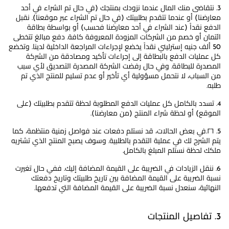
3. نتقاضى منك المال عندما نزودك بمنتجك (في حال تم الشراء في أحد
معارضنا) أو عندما تتقدم بطلبيتك (في حال تم الشراء عبر موقعنا). نقبل
الدفع نقداً (عند الشراء في أحد معارضنا فحسب) أو بواسطة بطاقة
ائتمان أو خصم من الشركات المزودة المعروفة كافة. دفع مبالغ تتخطى
50 ألف جنيه إسترليني نقداً يخضع لإجراءات المراجعة الداخلية لدينا. وتخضع
كل عمليات الدفع بالبطاقة إلى إجراءات تأكيد ومصادقة من الشركة
المصدرة للبطاقة. وفي حال رفضت الشركة المصدرة التصديق لأي سبب
من السباب، لا نتحمل مسؤولية أي تأخير أو عدم تسليم للمنتج الذي تم
طلبه.
4. تسدد بالكامل كل عمليات الدفع المطلوبة لحظة تتقدم بطلبيتك (على
الموقع) أو لحظة شراء المنتج (من معارضنا).
5. ٢٦.في بعض الحالات، قد نستلم دفعات عند فواصل زمنية منتظمة، كما
يتم الشرح لك في عملية التقدم بالطلبية. وسوف يصبح المنتج الذي تشتريه
ملكك لحظة نستلم المبلغ بالكامل.
6. ننقل الزيادات في الضريبة على القيمة المضافة إليك. ففي حال تغيرت
نسبة الضريبة على القيمة المضافة بين تاريخ طلبيتك وتاريخ دفعتك
النهائية، سنعدل نسبة الضريبة على القيمة المضافة التي تدفعها.
3. تفاصيل المنتجات