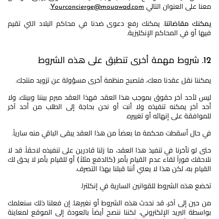
معنا على العنوان التالي
Yourconcierge@mouawad.com
.
يمكنك مقاضاتنا
. يمكنك رفع دعوى ضدنا في محاكم البلاد التي تقيم
فيها أو في المحاكم الإنكليزية.
12. شروط مهمة أخرى تنطبق على هذه الشروط
يمكننا نقل عقدنا معك، فتصبح منظمة أخرى مسؤولة عن تزويد منتجك.
ليس لأحد آخر حقوق بموجب هذا العقد. فهذا العقد مبرم بيننا وبينك. ولا
أحد آخر يمكنه تنفيذه ولا أنت أو نحن بحاجة إلى الطلب من أحد آخر
للموافقة على إنهائه أو تغييره.
في حال أسقطت محكمة ما بعضاً من هذا العقد يبقى الباقي منه سارياً.
حتى لو تأخرنا في تنفيذ هذا العقد، ما زلنا قادرين على تنفيذه لاحقاً. قد لا
نلاحقك فوراً لقاء عدم القيام بأمر (كالدفع مثلاً) أو للقيام بأمر لا يحق لك
القيام به، لكن هذا لا يعني أننا قبلنا بهذا التصرف.
تخضع هذه الشروط للقوانين السارية في إنكلترا.
من حين إلى آخر، قد نحدث هذه الشروط أو نغيرها. إن فعلنا ذلك سنعلمك
بواسطة البريد الإلكتروني، لكننا ننصح أيضاً بالعودة إلى الموقع لمعاينة