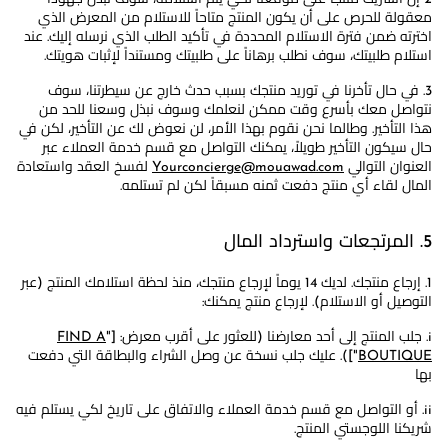
معقولة للحرص على أن يكون المنتج متاحاً للاستلام من المعرض الذي
اخترته ضمن فترة الاستلام المحددة في تأكيد الطلب الذي نرسله إليك. عند
استلام طلبيتك، سوف نطلب برهاناً على طلبيتك ومستنداً لإثبات هويتك.
3. في حال تأخرنا في توريد منتجك بسبب حدث خارج عن سيطرتنا، سوف
نتواصل معك بأسرع وقت ممكن لنعلمك وسوف نبذل وسعنا للحد من
هذا التأخير. وطالما نحن نقوم بهذا الأمر، لن نعوض لك عن التأخير، لكن في
حال سيكون التأخير طويلاً، يمكنك التواصل مع قسم خدمة العملاء عبر
العنوان التوالي
Yourconcierge@mouawad.com
لفسخ العقد واستعادة
المال لقاء أي منتج دفعت ثمنه مسبقاً لكن لم تستلمه.
5. المرتجعات واسترداد المال
1. إرجاع منتجك. لديك 14 يوماً لإرجاع منتجك، منذ لحظة استلامك المنتج (عبر
التوصيل أو الاستلام). لإرجاع منتج يمكنك:
i. جلب المنتج إلى أحد معارضنا (للعثور على أقرب معرض: ["
FIND A
BOUTIQUE
"]). عليك جلب نسخة عن وصل الشراء والبطاقة التي دفعت
بها
ii. أو التواصل مع قسم خدمة العملاء والاتفاق على تاريخ لكي يستلم فيه
شريكنا اللوجستي المنتج.