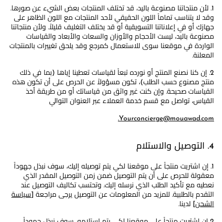
1. لأن منتجاتنا مصنوعة باليد، قد تختلف المنتجات بعض الشيء عن صورها.
وقد لا يتناسب تماماً اللون الحقيقي لأحد المنتجات مع اللون الظاهر على
جهازك أو في إعلاناتنا التسويقية أو قد يختلف التغليف قليلاً. ولأن منتجاتنا
مصنوعة باليد، ليست الأحجام والأوزان والسعات والأبعاد والقياسات
الواردة في موقعنا سوى للاستعمال كمرجع وقد يلحق تغييرات بالمنتجات
المعلنة.
2. إن كنا نصنع المنتج أو نورده تبعاً لقياسات تعطينا إياها (بما في ذلك
منتج مصنوع حسب الطلب)، تكون مسؤولاً عن الحرص على أن تكون هذه
القياسات صحيحة. وإن كنت غير واثق من قياساتك أو من طريقة أخذ
القياس، تواصل مع قسم خدمة العملاء عبر العنوان التوالي
Yourconcierge@mouawad.com.
4. التوصيل والاستلام
1. إن اشتريت منتجاً على موقعنا لكي يتم توصيله إليك، سوف نبذل جهوداً
معقولة للحرص على أن يتم التوصيل ضمن زمن التوصيل المقدر الذي
نعطيه مع تأكيد الطلب الذي نرسله إليك. وتحتسب تكاليف التوصيل عند
التقدم بالطلبية. للمزيد من المعلومات عن التوصيل يرجى مراجعة [
سياسة
الشحن
] لدينا.
2 إن اشتريت منتجاً على موقعنا لكي يتم استلامه، سوف نبذل جهوداً