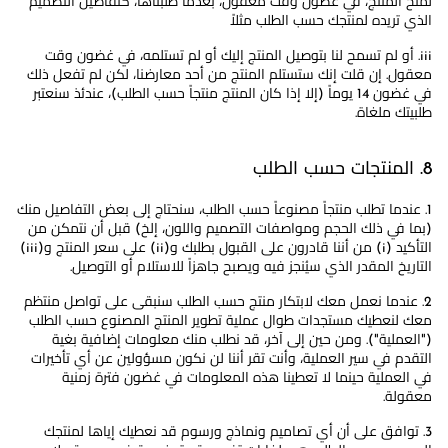
لمنح المنتج، في غضون وقت معقول، بعدما طلبناها، كتفاصيل التصميم
الذي تريده لمنتجك حسب الطلب مثلاً
iii. أو لم تسمح لنا بتوصيل المنتج إليك أو لم تستلمه، في غضون وقت
معقول. إن قلت إنك ستستلم المنتج من أحد معارضنا، لكن لم تفعل ذلك
في غضون 14 يوماً (إلا إذا كان المنتج منتجاً حسب الطلب)، عندئذ سنعتبر
طلبيتك ملغاة.
8. المنتجات حسب الطلب
1. عندما تطلب منتجاً مصنوعاً حسب الطلب، سنحتاج إلى بعض التفاصيل منك
(بما في ذلك الحجم ومواصفات التصميم واللون، إلخ) قبل أن نتمكن من
التأكيد (i) من أننا قادرون على القبول بطلبك و(ii) على سعر المنتج و(iii)
التاريخ المقدر الذي سيُنجز فيه ويصبح جاهزاً للاستلام أو التوصيل.
2. عندما نعمل معك لابتكار منتج حسب الطلب سنبقى على تواصل منتظم
معك لنعطيك مستجدات طوال عملية تطوير المنتج المصنوع حسب الطلب
("العملية"). ومن حين إلى آخر، قد نطلب منك معلومات إضافية بغية
التقدم في سير العملية، وأنت تقر أننا لن نكون مسؤولين عن أي تأخيرات
في العملية حينما لا تعطينا هذه المعلومات في غضون فترة زمنية
معقولة.
3. توافق على أن أي تصاميم ونماذج ورسوم قد نعطيك إياها لمنتجك