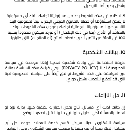
معقولة. مثلاً، ضرر يلحق بمنتجك حيث لم نغلف المنتج بطريقة ملائمة
بشكل يصبح آمنا للتوصيل.
2. لا كلام في هذه الشروط يحد من مسؤوليتنا تجاهك لقاء أي مسؤولية
لا يمكن استثناؤها أو حدها بالقانون المرعي الإجراء. تبعاً لعمومية البند
التاسع ههنا، مسؤوليتنا الإجمالية تجاهك بموجب هذه الشروط، سواء
بالتعاقد أو الأذى (بما في ذلك الإهمال) أو غيره، سيكون محدوداً بنسبة
100 في المئة من الثمن الذي دفعته للمنتج (أو المنتجات) التي طلبتها.
10. بياناتك الشخصية
طريقة استخدامنا لأي بيانات شخصية تعطينا إياها موضحة في سياسة
الخصوصية لدينا: [
PRIVACY POLICY
]. يرجى قراءة هذه السياسة بعناية.
عبر الموافقة على هذه الشروط، توافق أيضاً على سياسة الخصوصية لدينا
التي قد تخضع للتحديث بشكل دوري.
11. حل النزاعات
إن كانت لديك أي مسائل، تتاح بعض الخيارات لكيفية حلها. بداية نود لو
تعلمنا بالمسألة لكي نحاول حلها في ما بيننا قبل تصعيد الوضع.
سياسة الشكاوى لدينا
. سيبذل قسم خدمة العملاء جهده لحل أي
مشاكل لديك معنا أو مع منتجاتنا بموجب سياسة الشكاوى. يرجى التواصل