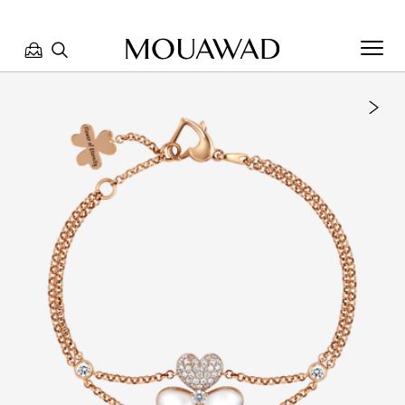
مرحبا بكم في معوّض. كيف يمكننا مساعدتك؟ الرجاء تحديد أحد
الخيارات أدناه.
تواصل معنا
العثور على متجر
حجز موعد
مراجعة طلبك