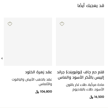
قد يعجبك أيضًا
قلم حبر جاف (بولبوينت) جراند
عقد زهرة الخلود
إليبس باللّكر الأسود والماس
عقد بالذهب الأبيض والياقوت
والألماس
مادة مركّبة، طلاء لكر باللون
الأسود، طلاء بالبلاديوم
106,800 ﷼
16,500 ﷼