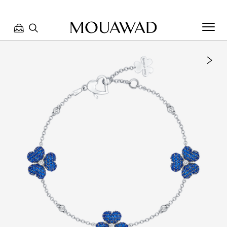
مرحبا بكم في معوّض. كيف يمكننا مساعدتك؟ الرجاء تحديد أحد
الخيارات أدناه.
تواصل معنا
العثور على متجر
حجز موعد
مراجعة طلبك