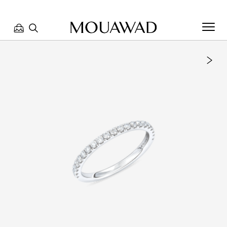
مرحبا بكم في معوّض. كيف يمكننا مساعدتك؟ الرجاء تحديد أحد
الخيارات أدناه.
تواصل معنا
العثور على متجر
حجز موعد
مراجعة طلبك