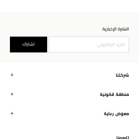
النشرة الإخبارية
اشتراك
شركتنا
منطقة قانونية
معوَض رعاية
تابعونا​