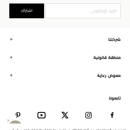
اشتراك
شركتنا
منطقة قانونية
معوَض رعاية
تابعونا​