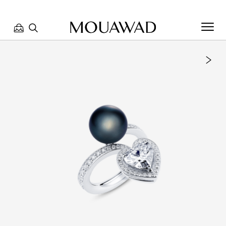
مرحبا بكم في معوّض. كيف يمكننا مساعدتك؟ الرجاء تحديد أحد
الخيارات أدناه.
تواصل معنا
العثور على متجر
حجز موعد
مراجعة طلبك