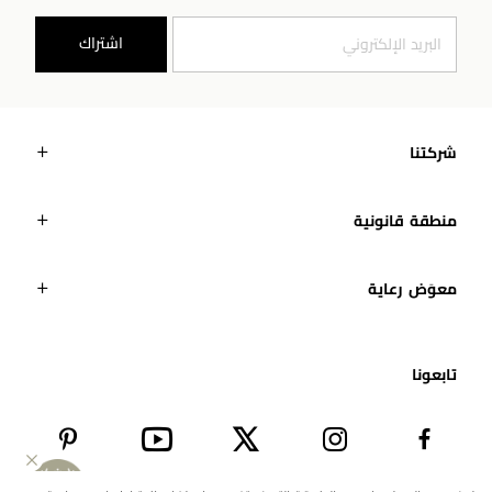
اشتراك
شركتنا
منطقة قانونية
معوَض رعاية
تابعونا​