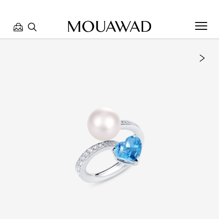
مرحبا بكم في معوّض. كيف يمكننا مساعدتك؟ الرجاء تحديد أحد
الخيارات أدناه.
تواصل معنا
العثور على متجر
حجز موعد
مراجعة طلبك